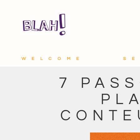
WELCOME
S
7 PAS
PL
CONTE