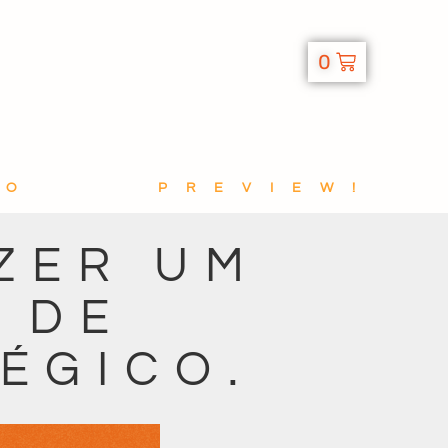
0
TO
PREVIEW!
ZER UM
 DE
ÉGICO.