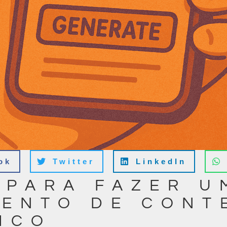
ok
Twitter
LinkedIn
 PARA FAZER U
ENTO DE CONT
ICO