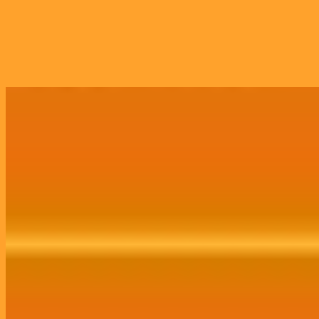
Growth Marketing
Assessoria completa de Growth Marketing,
abrangendo tráfego, mídias sociais,
comunicação, publicidade, site, CRM e branding.
Contratar Agora!