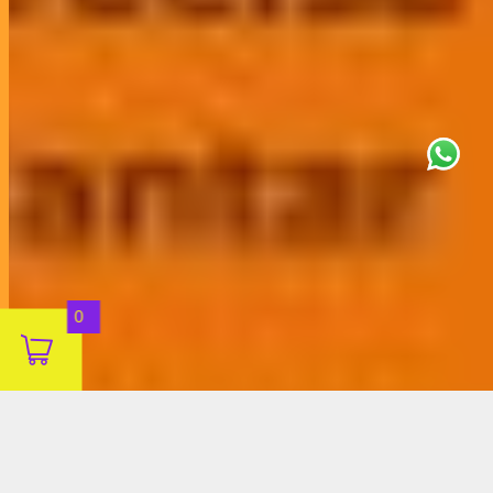
This site uses cookies for analytics
and to improve your experience. By
clicking Accept, you consent to our
use of cookies. Learn more in our
privacy policy
.
Aceitar
0
Decline