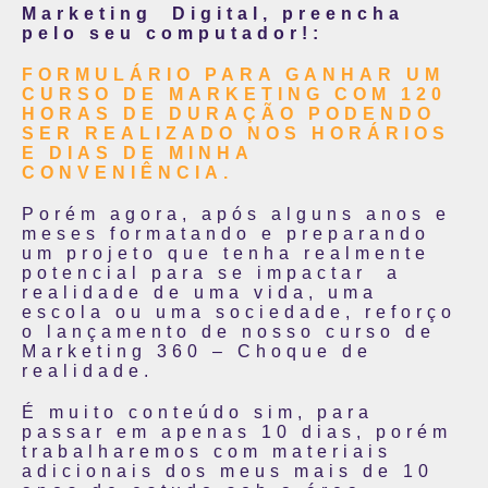
Marketing Digital, preencha
pelo seu computador!:
FORMULÁRIO PARA GANHAR UM
CURSO DE MARKETING COM 120
HORAS DE DURAÇÃO PODENDO
SER REALIZADO NOS HORÁRIOS
E DIAS DE MINHA
CONVENIÊNCIA.
Porém agora, após alguns anos e
meses formatando e preparando
um projeto que tenha realmente
potencial para se impactar a
realidade de uma vida, uma
escola ou uma sociedade, reforço
o lançamento de nosso curso de
Marketing 360 – Choque de
realidade.
É muito conteúdo sim, para
passar em apenas 10 dias, porém
trabalharemos com materiais
adicionais dos meus mais de 10