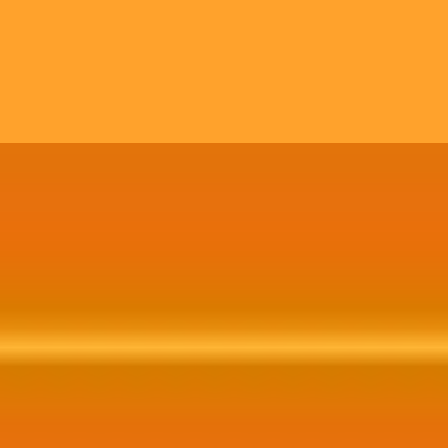
comunicação, publicidade, site, CRM e branding.
Contratar Agora!
Web Site, CRM, E-commerce
Website completo integrado a redes sociais,
crm, e-commerce, entre outras possíveis
funcinalidades e recursos..