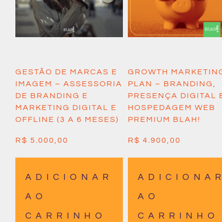
GESTÃO DE MARCAS E
GROWTH MARKETIN
IMAGEM – ASSESSORIA
PLAN – BRANDING,
DE BRANDING E
PRESENÇA DIGITAL 
MARKETING DIGITAL E
HOSPEDAGEM WEB
OFFLINE (3 A 6 MESES)
PREMIUM BLAH!
R$
5.000,00
R$
4.900,00
ADICIONAR
ADICIONA
AO
AO
CARRINHO
CARRINHO