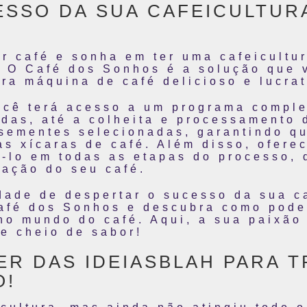
ESSO DA SUA CAFEICULTUR
r café e sonha em ter uma cafeicultu
! O Café dos Sonhos é a solução que 
a máquina de café delicioso e lucrat
cê terá acesso a um programa comple
udas, até a colheita e processamento 
sementes selecionadas, garantindo q
s xícaras de café. Além disso, ofere
á-lo em todas as etapas do processo, 
zação do seu café.
dade de despertar o sucesso da sua ca
afé dos Sonhos e descubra como pode
no mundo do café. Aqui, a sua paixão
e cheio de sabor!
ER DAS IDEIASBLAH PARA 
O!