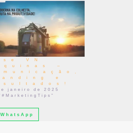
ase VN
áquinas –
omunicação,
randing e
esultados!
de janeiro de 2025
"#MarketingTips"
WhatsApp