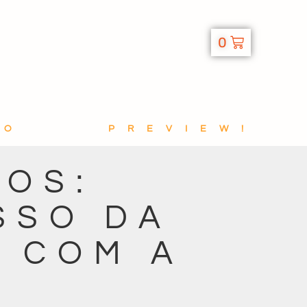
0
TO
PREVIEW!
HOS:
SSO DA
 COM A
!