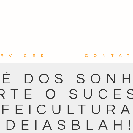
ERVICES
CONTA
É DOS SON
RTE O SUCE
AFEICULTURA
IDEIASBLAH