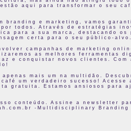
cultura, mas ainda não atingiu todo 
 estão aqui para transformar o seu ca
m branding e marketing, vamos garanti
por todos. Através de estratégias ino
ica para a sua marca, destacando os 
nsagem certa para o seu público-alvo
nvolver campanhas de marketing online
lizaremos as melhores ferramentas dig
caz e conquistar novos clientes. Com
do!
r apenas mais um na multidão. Descub
u café um verdadeiro sucesso! Acesse
ta gratuita. Estamos ansiosos para a
osso conteúdo. Assine a newsletter pa
ah.com.br -Multidisciplinary Branding