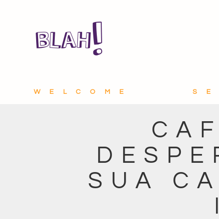
WELCOME
S
CAF
DESPE
SUA C