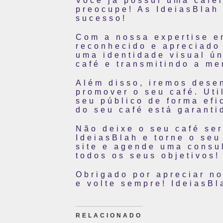
Você já possui uma cafei
preocupe! As IdeiasBlah
sucesso!
Com a nossa expertise e
reconhecido e apreciado 
uma identidade visual ún
café e transmitindo a me
Além disso, iremos dese
promover o seu café. Uti
seu público de forma efi
do seu café está garanti
Não deixe o seu café se
IdeiasBlah e torne o se
site e agende uma consul
todos os seus objetivos!
Obrigado por apreciar n
e volte sempre! IdeiasBl
RELACIONADO