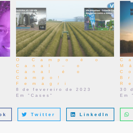
O Campo é o
C
Canal – o
M
Canal é o
C
a
Campo!
B
Femagri
R
8 de fevereiro de 2023
30 
Em "Cases"
Em 
ok
Twitter
LinkedIn