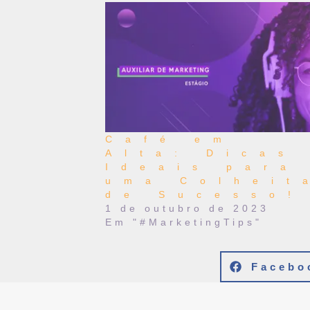
Café em
Alta: Dicas
Ideais para
uma Colheit
de Sucesso!
1 de outubro de 2023
Em "#MarketingTips"
Facebo