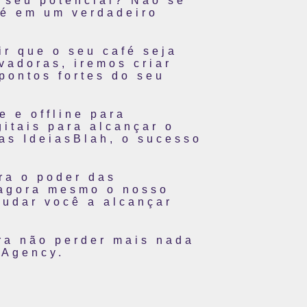
o seu potencial? Não se
fé em um verdadeiro
r que o seu café seja
vadoras, iremos criar
pontos fortes do seu
.
 e offline para
itais para alcançar o
 as IdeiasBlah, o sucesso
ra o poder das
 agora mesmo o nosso
judar você a alcançar
ra não perder mais nada
 Agency.