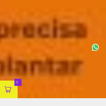
This site uses cookies for analytics
and to improve your experience. By
clicking Accept, you consent to our
use of cookies. Learn more in our
privacy policy
.
Aceitar
0
Decline