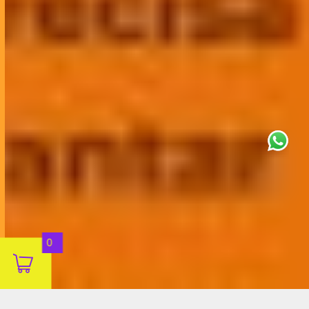
This site uses cookies for analytics
and to improve your experience. By
clicking Accept, you consent to our
use of cookies. Learn more in our
privacy policy
.
Aceitar
0
Decline