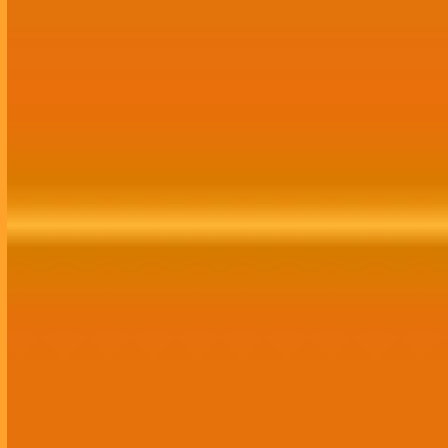
Growth Marketing
Assessoria completa de Growth Marketing,
abrangendo tráfego, mídias sociais,
comunicação, publicidade, site, CRM e branding.
Contratar Agora!