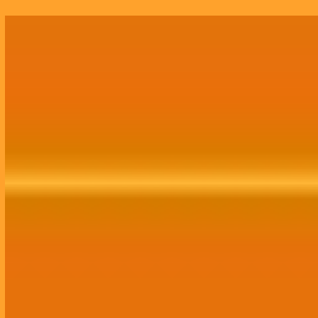
Growth Marketing
Assessoria completa de Growth Marketing,
abrangendo tráfego, mídias sociais,
comunicação, publicidade, site, CRM e branding.
Contratar Agora!