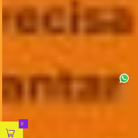
This site uses cookies for analytics
and to improve your experience. By
clicking Accept, you consent to our
use of cookies. Learn more in our
privacy policy
.
Aceitar
0
Decline