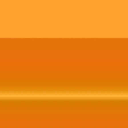
Contratar Agora!
Web Site, CRM, E-commerce
Website completo integrado a redes sociais,
crm, e-commerce, entre outras possíveis
funcinalidades e recursos..