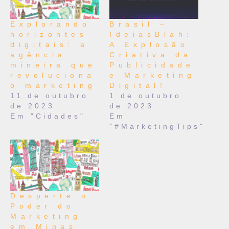
Explorando
Brasil –
horizontes
IdeiasBlah:
digitais: a
A Explosão
agência
Criativa da
mineira que
Publicidade
revoluciona
e Marketing
o marketing
Digital!
11 de outubro
1 de outubro
de 2023
de 2023
Em "Cidades"
Em
"#MarketingTips"
Desperte o
Poder do
Marketing
em Minas