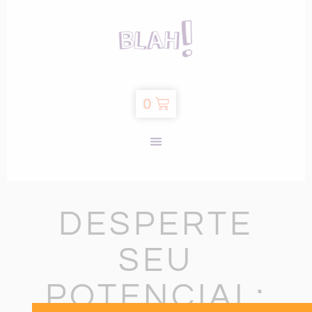
0
DESPERTE
SEU
POTENCIAL: