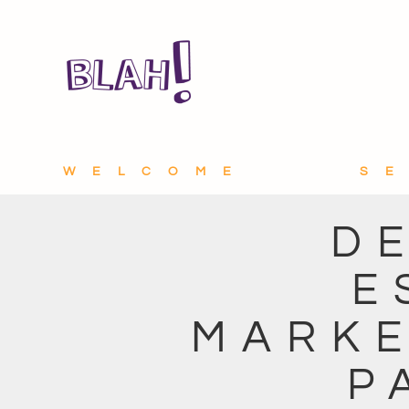
WELCOME
S
D
E
MARKE
P