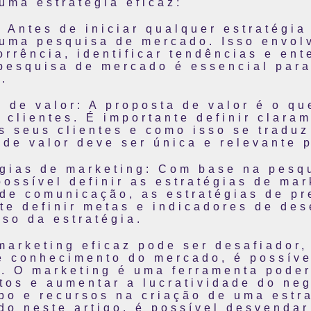
uma estratégia eficaz:
 Antes de iniciar qualquer estratégia
uma pesquisa de mercado. Isso envolv
orrência, identificar tendências e en
pesquisa de mercado é essencial par
.
 de valor: A proposta de valor é o qu
 clientes. É importante definir clara
s seus clientes e como isso se traduz
 de valor deve ser única e relevante p
égias de marketing: Com base na pesq
possível definir as estratégias de mar
de comunicação, as estratégias de pr
te definir metas e indicadores de de
so da estratégia.
 marketing eficaz pode ser desafiado
e conhecimento do mercado, é possível
a. O marketing é uma ferramenta pode
tos e aumentar a lucratividade do neg
po e recursos na criação de uma estr
o neste artigo, é possível desvendar