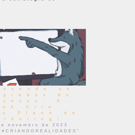
esvende os
egredos do
ucesso: E-
ook Crie
eu Plano de
arketing!
de novembro de 2023
"#CRIANDOREALIDADES"