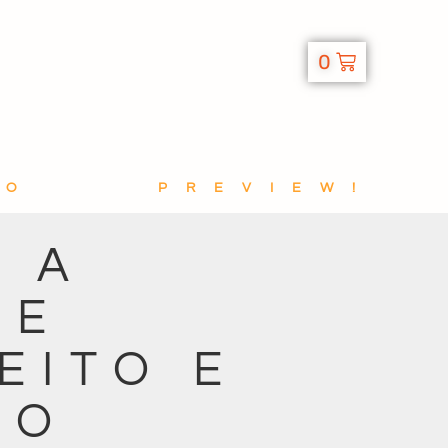
0
TO
PREVIEW!
 A
DE
EITO E
SO