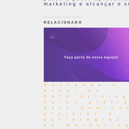
marketing e alcançar o 
RELACIONADO
Desvende o
poder do
data drivin
Curso gráti
para domina
projetos e
estratégias
de marketin