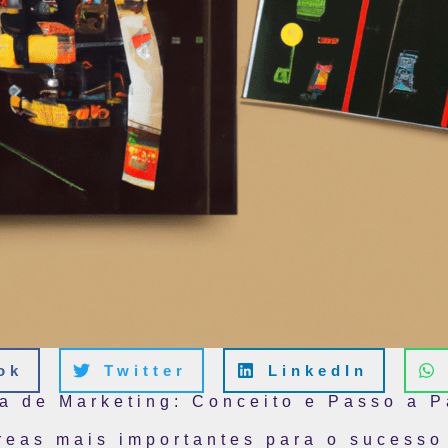
ok
Twitter
LinkedIn
a de Marketing: Conceito e Passo a 
reas mais importantes para o sucesso