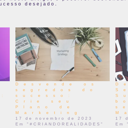
sucesso desejado.
Desvende os
D
segredos do
S
g:
sucesso:
S
s
Crie seu
b
r
Plano de
s
Marketing
M
17 de novembro de 2023
17 
g
Em "#CRIANDOREALIDADES"
Em 