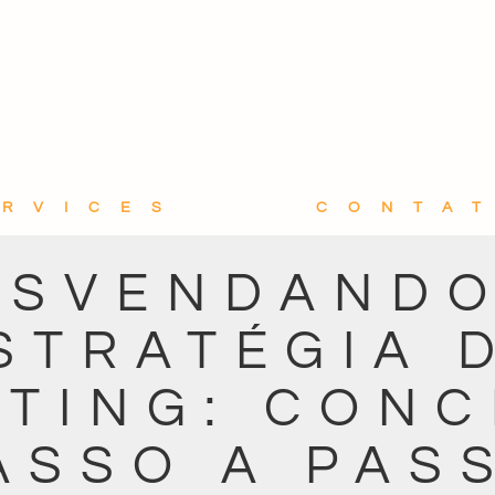
ERVICES
CONTA
ESVENDANDO
STRATÉGIA 
TING: CONC
ASSO A PAS