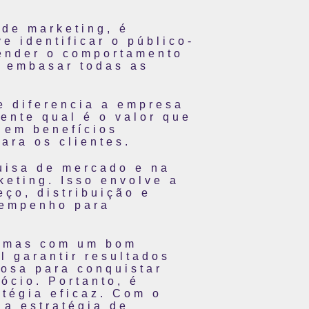
 de marketing, é
e identificar o público-
tender o comportamento
a embasar todas as
e diferencia a empresa
mente qual é o valor que
 em benefícios
ara os clientes.
uisa de mercado e na
keting. Isso envolve a
eço, distribuição e
sempenho para
r, mas com um bom
 garantir resultados
rosa para conquistar
ócio. Portanto, é
atégia eficaz. Com o
 a estratégia de