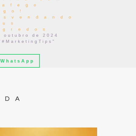
rafego
ago!
esvendando
eus
egredos
e outubro de 2024
"#MarketingTips"
WhatsApp
IDA