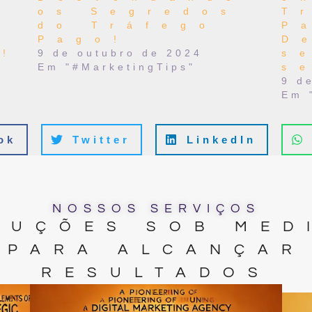
o
os Segredos
T
do Tráfego
P
Pago!
D
l!
9 de outubro de 2024
s
Em "#MarketingTips"
s
9 d
Em 
ok
Twitter
LinkedIn
NOSSOS SERVIÇOS
LUÇÕES SOB MED
PARA ALCANÇAR
RESULTADOS