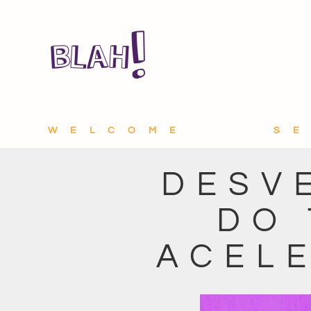
WELCOME
S
DESV
DO 
ACEL