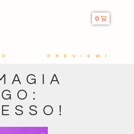
0
TO
PREVIEW!
MAGIA
AGO:
ESSO!