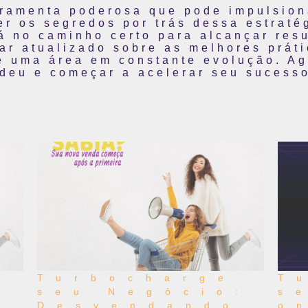
rramenta poderosa que pode impulsion
r os segredos por trás dessa estraté
 no caminho certo para alcançar resu
ar atualizado sobre as melhores práti
 é uma área em constante evolução. Ag
ndeu e começar a acelerar seu sucesso
Turbocharge
T
seu Negócio:
s
Desvendando
o