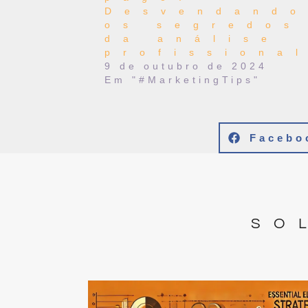
Desvendand
os segredos
da análise
profissiona
9 de outubro de 2024
Em "#MarketingTips"
Facebo
SO