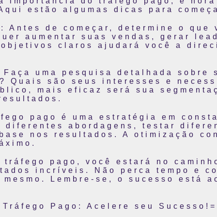
a importância do tráfego pago, é hora
 Aqui estão algumas dicas para começ
s: Antes de começar, determine o que 
Quer aumentar suas vendas, gerar lead
objetivos claros ajudará você a dire
 Faça uma pesquisa detalhada sobre 
? Quais são seus interesses e neces
blico, mais eficaz será sua segmenta
resultados.
ráfego pago é uma estratégia em const
 diferentes abordagens, testar difere
ase nos resultados. A otimização con
áximo.
 tráfego pago, você estará no caminh
tados incríveis. Não perca tempo e c
e mesmo. Lembre-se, o sucesso está a
Tráfego Pago: Acelere seu Sucesso!