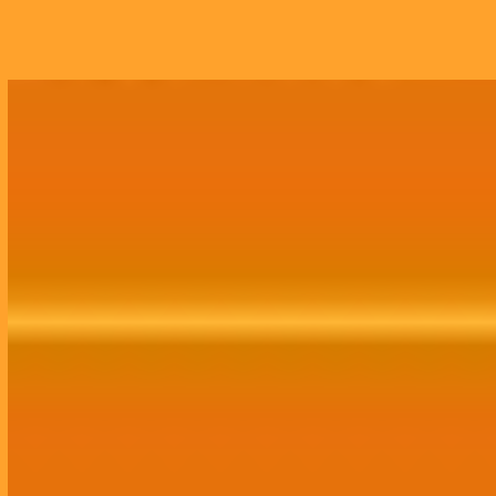
Growth Marketing
Assessoria completa de Growth Marketing,
abrangendo tráfego, mídias sociais,
comunicação, publicidade, site, CRM e branding.
Contratar Agora!