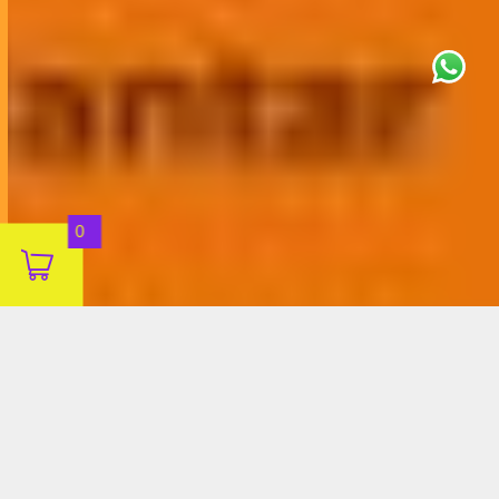
This site uses cookies for analytics
and to improve your experience. By
clicking Accept, you consent to our
use of cookies. Learn more in our
privacy policy
.
Aceitar
0
Decline