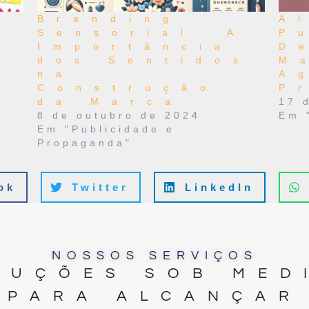
e
Branding
A
Sensorial: A
P
Importância
D
dos Sentidos
M
na
A
Construção
P
m
da Marca
17 
8 de outubro de 2024
Em 
Em "Publicidade e
Propaganda"
ok
Twitter
LinkedIn
NOSSOS SERVIÇOS
LUÇÕES SOB MED
PARA ALCANÇAR