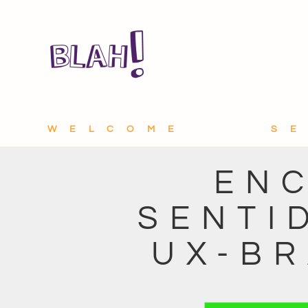
WELCOME
S
ENC
SENTI
UX-BR