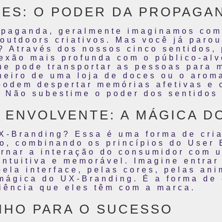
ES: O PODER DA PROPAGA
aganda, geralmente imaginamos come
outdoors criativos. Mas você já paro
? Através dos nossos cinco sentidos,
exão mais profunda com o público-alvo
ue pode transportar as pessoas para 
cheiro de uma loja de doces ou o arom
podem despertar memórias afetivas e 
. Não subestime o poder dos sentidos
 ENVOLVENTE: A MÁGICA D
UX-Branding? Essa é uma forma de cri
io, combinando os princípios do User
ornar a interação do consumidor com 
intuitiva e memorável. Imagine entrar
ela interface, pelas cores, pelas ani
mágica do UX-Branding. É a forma de 
riência que eles têm com a marca.
NHO PARA O SUCESSO