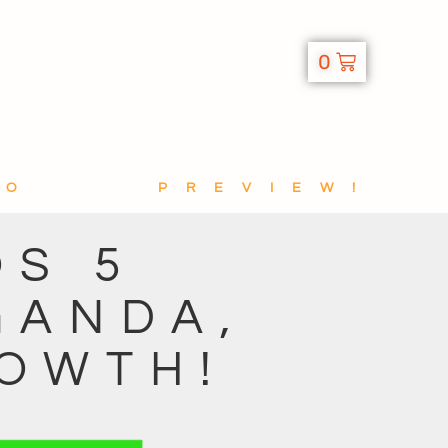
0
TO
PREVIEW!
OS 5
GANDA,
ROWTH!