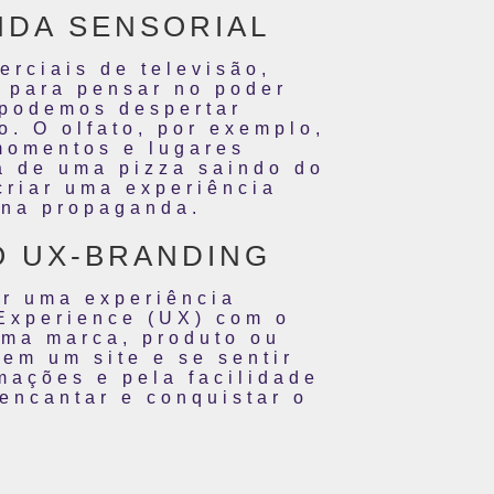
NDA SENSORIAL
rciais de televisão,
u para pensar no poder
 podemos despertar
. O olfato, por exemplo,
momentos e lugares
a de uma pizza saindo do
criar uma experiência
 na propaganda.
O UX-BRANDING
ar uma experiência
 Experience (UX) com o
uma marca, produto ou
 em um site e se sentir
mações e pela facilidade
encantar e conquistar o