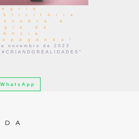
legria
ublicitária:
escubra a
agia da
gência
ropaganda!
de novembro de 2023
"#CRIANDOREALIDADES"
WhatsApp
IDA