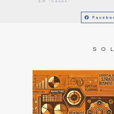
Em "Cases"
Facebo
SO