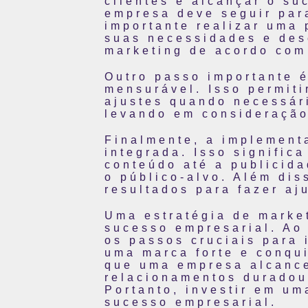
clientes e alcançar o su
empresa deve seguir par
importante realizar uma
suas necessidades e dese
marketing de acordo com 
Outro passo importante é
mensurável. Isso permiti
ajustes quando necessári
levando em consideração
Finalmente, a implement
integrada. Isso signific
conteúdo até a publicid
o público-alvo. Além dis
resultados para fazer aj
Uma estratégia de market
sucesso empresarial. Ao 
os passos cruciais para 
uma marca forte e conqui
que uma empresa alcance
relacionamentos duradou
Portanto, investir em u
sucesso empresarial.