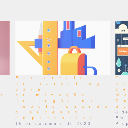
Estratégia
O
de marketing
E
g
para
d
 e
otimização
M
de negócios:
G
impulsionando
S
o sucesso
8 d
empresarial
Em 
16 de setembro de 2023
Pro