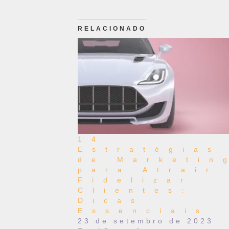
RELACIONADO
14
Estratégias
de Marketin
para Atrair
Fidelizar
Clientes:
Dicas
Essenciais
23 de setembro de 2023