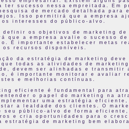
cesso empresarial. Existem alguns pa
a ter sucesso nessa empreitada. Em pr
 pesquisa de mercado detalhada para e
jos. Isso permitirá que a empresa aj
os interesses do público-alvo.
 definir os objetivos de marketing de
rá que a empresa avalie o sucesso de
o. É importante estabelecer metas re
 os recursos disponíveis.
ação da estratégia de marketing deve 
a que todas as atividades de marketin
ade, devem ser alinhadas e transmiti
so, é importante monitorar e avaliar 
ustes e melhorias contínuas.
ing eficiente é fundamental para atra
entender o papel do marketing na atr
implementar uma estratégia eficiente
star a lealdade dos clientes. O mark
 seu público-alvo de forma eficiente
ros e cria oportunidades para o cres
ma estratégia de marketing bem elabor