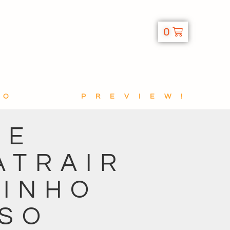
0
TO
PREVIEW!
DE
ATRAIR
MINHO
SSO