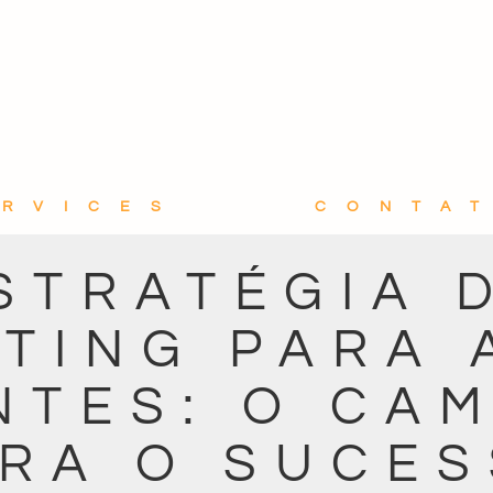
ERVICES
CONTA
STRATÉGIA 
TING PARA 
NTES: O CA
RA O SUCE