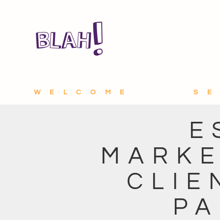
WELCOME
S
E
MARKE
CLIE
PA