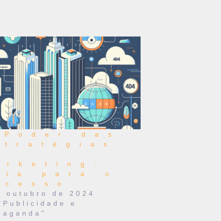
 Poder das
stratégias
e
arketing:
uia para o
ucesso
e outubro de 2024
"Publicidade e
paganda"