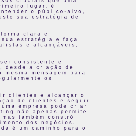
ssos cruciais que uma
imeiro lugar, é
ntender o público-alvo,
uste sua estratégia de
 forma clara e
 sua estratégia e faça
alistas e alcançáveis,
ser consistente e
g, desde a criação de
r a mesma mensagem para
regularmente os
ir clientes e alcançar o
ação de clientes e seguir
, uma empresa pode criar
eting não apenas permite
, mas também constrói
cimento dos negócios.
ada é um caminho para o