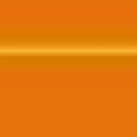
Contratar Agora!
Web Site, CRM, E-commerce
Website completo integrado a redes sociais,
crm, e-commerce, entre outras possíveis
funcinalidades e recursos..