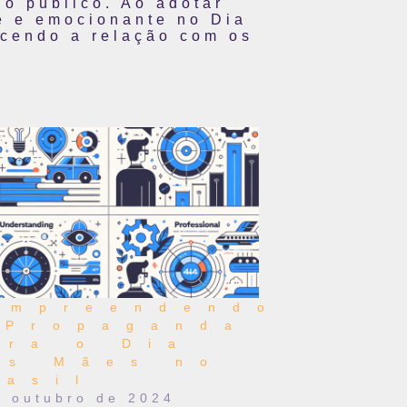
o público. Ao adotar
e e emocionante no Dia
ecendo a relação com os
ompreendendo
 Propaganda
ara o Dia
as Mães no
rasil
e outubro de 2024