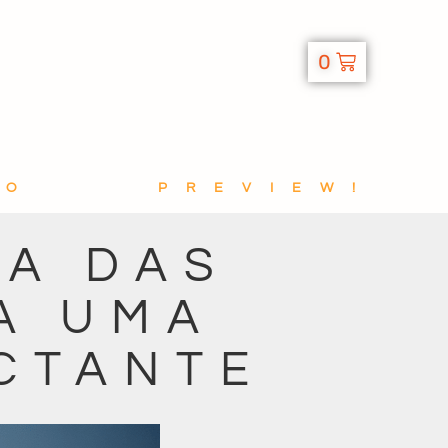
0
TO
PREVIEW!
IA DAS
A UMA
CTANTE