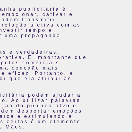
anha publicitária é
 emocionar, cativar e
podem transmitir
 relação afetiva com as
nvestir tempo e
ar uma propaganda
as e verdadeiras,
rativa. É importante que
apelos comerciais
uma conexão mais
e eficaz. Portanto, a
or que ela atribui às
icitária podem ajudar a
o. Ao utilizar palavras
nção do público-alvo e
odem despertar emoções
arca e estimulando a
es certas é um elemento-
s Mães.