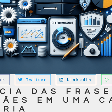
ok
Twitter
LinkedIn
CIA DAS FRASE
MÃES EM UMA 
ÁRIA