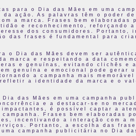
rtas para o Dia das Mães em uma camp
 da ação. As palavras têm o poder de
 com a marca. Frases bem elaboradas 
tidão e reconhecimento, reforçando a
eresse dos consumidores. Portanto, i
ção das frases é fundamental para cri
ra o Dia das Mães devem ser autêntic
 da marca e respeitando a data comemo
eras e genuínas, evitando clichês e 
gem genuína e emocional pode gerar 
 tornando a campanha mais memorável 
refletir a identidade da marca e o val
 o Dia das Mães em uma campanha publ
oncorrência e a destacar-se no mercad
e impactantes, é possível captar a ate
a campanha. Frases bem elaboradas p
res, incentivando a interação com a m
rviços. Portanto, a escolha das fras
 uma campanha publicitária no Dia da