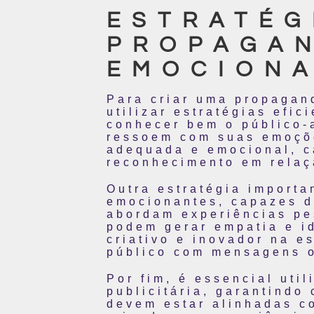
ESTRATÉG
PROPAGAN
EMOCION
Para criar uma propagan
utilizar estratégias efi
conhecer bem o público-
ressoem com suas emoçõe
adequada e emocional, c
reconhecimento em relaç
Outra estratégia importan
emocionantes, capazes d
abordam experiências pe
podem gerar empatia e i
criativo e inovador na e
público com mensagens o
Por fim, é essencial uti
publicitária, garantindo
devem estar alinhadas co