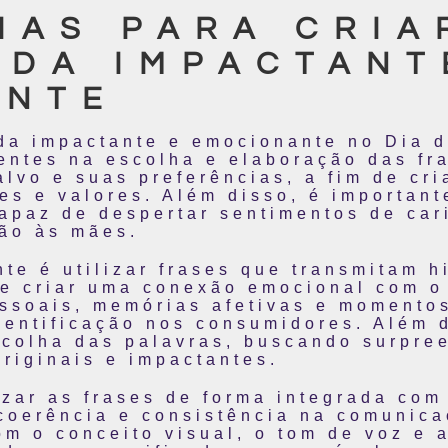
IAS PARA CRIA
DA IMPACTANT
ANTE
da impactante e emocionante no Dia 
cientes na escolha e elaboração das f
alvo e suas preferências, a fim de cr
s e valores. Além disso, é important
apaz de despertar sentimentos de cari
ão às mães.
te é utilizar frases que transmitam h
e criar uma conexão emocional com o
ssoais, memórias afetivas e momento
dentificação nos consumidores. Além d
scolha das palavras, buscando surpre
riginais e impactantes.
lizar as frases de forma integrada co
 coerência e consistência na comunic
m o conceito visual, o tom de voz e 