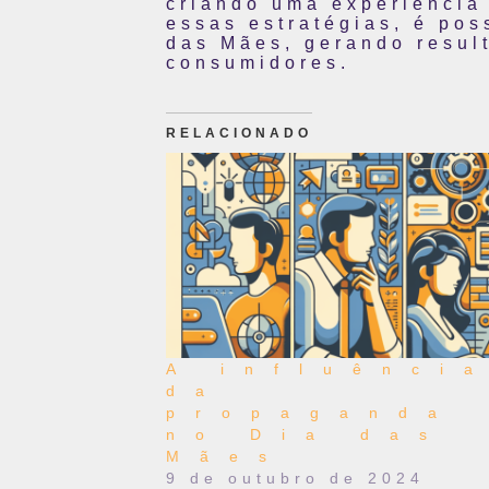
criando uma experiência
essas estratégias, é po
das Mães, gerando result
consumidores.
RELACIONADO
A influênci
da
propaganda
no Dia das
Mães
9 de outubro de 2024