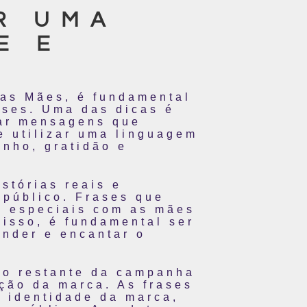
R UMA
E E
das Mães, é fundamental
rases. Uma das dicas é
iar mensagens que
e utilizar uma linguagem
nho, gratidão e
istórias reais e
 público. Frases que
s especiais com as mães
isso, é fundamental ser
ender e encantar o
m o restante da campanha
ação da marca. As frases
a identidade da marca,