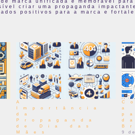
 de marca unificada e memorável para 
ssível criar uma propaganda impactant
ados positivos para a marca e fortal
a
A
C
Importância
a
da
p
Propaganda
d
de Dia das
B
Mães
9 d