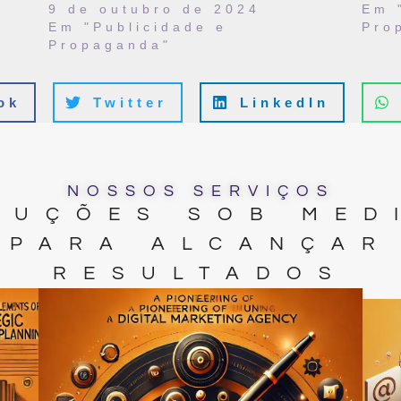
9 de outubro de 2024
Em 
Em "Publicidade e
Pro
Propaganda"
ok
Twitter
LinkedIn
NOSSOS SERVIÇOS
LUÇÕES SOB MED
PARA ALCANÇAR
RESULTADOS