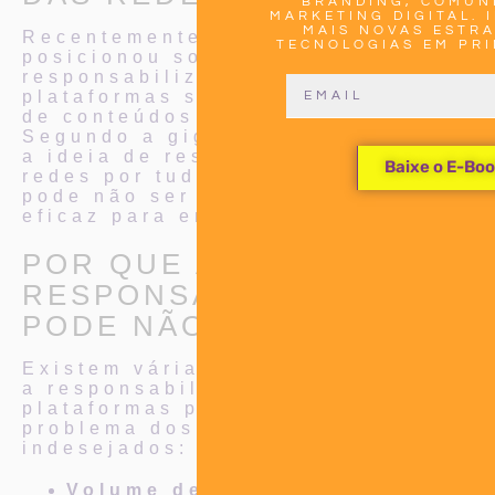
BRANDING, COMUN
MARKETING DIGITAL. 
MAIS NOVAS ESTRA
Recentemente, o Google se
TECNOLOGIAS EM PRI
posicionou sobre a eficácia da
responsabilização das
plataformas sociais na mitigação
de conteúdos indesejados.
Segundo a gigante da tecnologia,
a ideia de responsabilizar as
Baixe o E-Bo
redes por tudo o que é postado
pode não ser a solução mais
eficaz para enfrentar o problema.
POR QUE A
RESPONSABILIZAÇÃO
PODE NÃO FUNCIONAR?
Existem várias razões pelas quais
a responsabilização direta das
plataformas pode não resolver o
problema dos conteúdos
indesejados:
Volume de Conteúdo:
Milhões