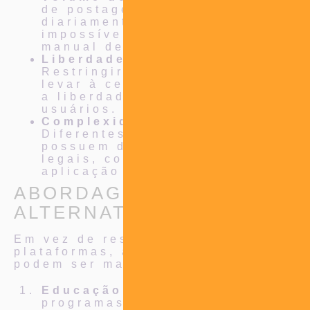
de postagens são feitas
diariamente, tornando
impossível a moderação
manual de todo o conteúdo.
Liberdade de Expressão:
Restringir plataformas pode
levar à censura, prejudicando
a liberdade de expressão dos
usuários.
Complexidade Legal:
Diferentes jurisdições
possuem diferentes padrões
legais, complicando a
aplicação de uma regra única.
ABORDAGENS
ALTERNATIVAS
Em vez de responsabilizar as
plataformas, algumas alternativas
podem ser mais eficazes:
Educação Digital:
Investir em
programas que eduquem o