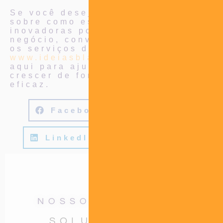
Se você deseja explorar mais
sobre como estratégias
inovadoras podem transformar seu
negócio, convido você a conhecer
os serviços da agência Blah! em
www.ideiasblah.com.br
. Estamos
aqui para ajudar sua marca a
crescer de forma sustentável e
eficaz.
Facebook
Twitter
LinkedIn
WhatsApp
NOSSOS SERVIÇOS
SOLUÇÕES SOB