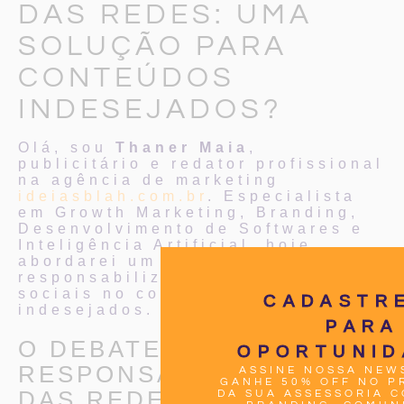
DAS REDES: UMA
SOLUÇÃO PARA
CONTEÚDOS
INDESEJADOS?
Olá, sou
Thaner Maia
,
publicitário e redator profissional
na agência de marketing
ideiasblah.com.br
. Especialista
em Growth Marketing, Branding,
Desenvolvimento de Softwares e
Inteligência Artificial, hoje
abordarei um tema controverso: a
responsabilização das redes
sociais no combate a conteúdos
CADASTR
indesejados.
PARA
O DEBATE SOBRE A
OPORTUNID
RESPONSABILIZAÇÃO
ASSINE NOSSA NEW
GANHE 50% OFF NO P
DAS REDES
DA SUA ASSESSORIA 