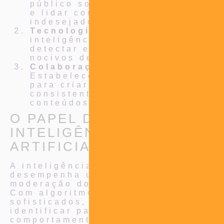
público sobre como identificar
e lidar com conteúdos
indesejados.
Tecnologia Avançada:
Utilizar
inteligência artificial para
detectar e remover conteúdos
nocivos de forma mais eficaz.
Colaboração Internacional:
Estabelecer um esforço global
para criar diretrizes
consistentes no combate a
conteúdos indesejados.
O PAPEL DA
INTELIGÊNCIA
ARTIFICIAL
A inteligência artificial (IA)
desempenha um papel crucial na
moderação do conteúdo online.
Com algoritmos cada vez mais
sofisticados, é possível
identificar padrões e
comportamentos associados a