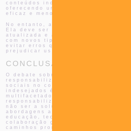
conteúdos indesejados,
oferecendo uma solução mais
eficaz e menos intrusiva.
No entanto, a IA não é perfeita.
Ela deve ser constantemente
atualizada e ajustada para lidar
com novos tipos de conteúdo e
evitar erros que possam
prejudicar usuários legítimos.
CONCLUSÃO
O debate sobre a
responsabilização das redes
sociais no combate a conteúdos
indesejados é complexo e
multifacetado. Enquanto a
responsabilização direta pode
não ser a solução mais eficaz,
abordagens alternativas como
educação, tecnologia e
colaboração global oferecem
caminhos promissores.