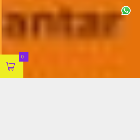
This site uses cookies for analytics
and to improve your experience. By
clicking Accept, you consent to our
use of cookies. Learn more in our
privacy policy
.
Aceitar
0
Decline