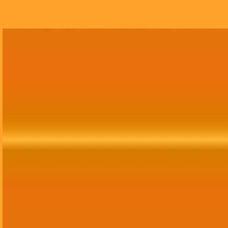
Growth Marketing
Assessoria completa de Growth Marketing,
abrangendo tráfego, mídias sociais,
comunicação, publicidade, site, CRM e branding.
Contratar Agora!