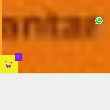
This site uses cookies for analytics
and to improve your experience. By
clicking Accept, you consent to our
use of cookies. Learn more in our
privacy policy
.
Aceitar
0
Decline