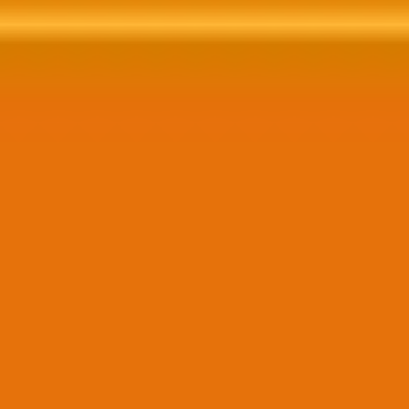
Contratar Agora!
Web Site, CRM, E-commerce
Website completo integrado a redes sociais,
crm, e-commerce, entre outras possíveis
funcinalidades e recursos..