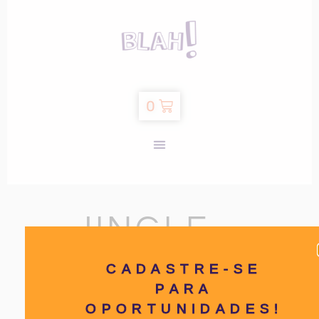
0
JINGLE –
IDEIASBLAH:
CADASTRE-SE
PARA
O SEGREDO
OPORTUNIDADES!