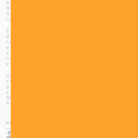
pode ser adaptado para diferentes
mídias e plataformas, garantindo
que sua marca esteja presente em
todos os canais de comunicação.
Então, não perca tempo e
descubra como o Jingle –
IdeiasBlah pode impulsionar suas
estratégias de marketing! Entre
em contato com a equipe da
IdeiasBlah e deixe sua marca
encantar o mundo.
Obrigado por apreciar nosso
conteúdo. Assine a newsletter
para não perder mais nada e volte
sempre! IdeiasBlah.com.br –
Multidisciplinary Branding
Agency.
RELACIONADO