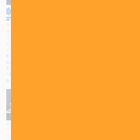
O Poder do
Criação de
Marketing
Jingle “Pau
Sonoro:
a Pique” em
Estratégias
Varginha
de Jingle
30 de outubro
8 de outubro
de 2014
de 2024
Em
Em
"#CRIANDOREALIDAD
"Publicidade e
Propaganda"
CONQUISTE
O CLIENTE
USANDO OS