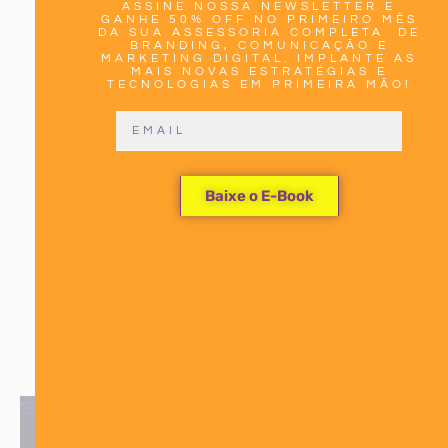
ASSINE NOSSA NEWSLETTER E
ENCANTADOR
GANHE 50% OFF NO PRIMEIRO MÊS
DA SUA ASSESSORIA COMPLETA DE
BRANDING, COMUNICAÇÃO E
MARKETING DIGITAL. IMPLANTE AS
PARA
MAIS NOVAS ESTRATÉGIAS E
TECNOLOGIAS EM PRIMEIRA MÃO!
IMPULSIONAR
SUAS
Baixe o E-Book
ESTRATÉGIAS
DE
MARKETING!