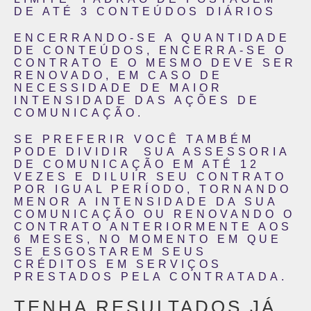
DE ATÉ 3 CONTEÚDOS DIÁRIOS
ENCERRANDO-SE A QUANTIDADE
DE CONTEÚDOS, ENCERRA-SE O
CONTRATO E O MESMO DEVE SER
RENOVADO, EM CASO DE
NECESSIDADE DE MAIOR
INTENSIDADE DAS AÇÕES DE
COMUNICAÇÃO.
SE PREFERIR VOCÊ TAMBÉM
PODE DIVIDIR SUA ASSESSORIA
DE COMUNICAÇÃO EM ATÉ 12
VEZES E DILUIR SEU CONTRATO
POR IGUAL PERÍODO, TORNANDO
MENOR A INTENSIDADE DA SUA
COMUNICAÇÃO OU RENOVANDO O
CONTRATO ANTERIORMENTE AOS
6 MESES, NO MOMENTO EM QUE
SE ESGOSTAREM SEUS
CRÉDITOS EM SERVIÇOS
PRESTADOS PELA CONTRATADA.
TENHA RESULTADOS JÁ