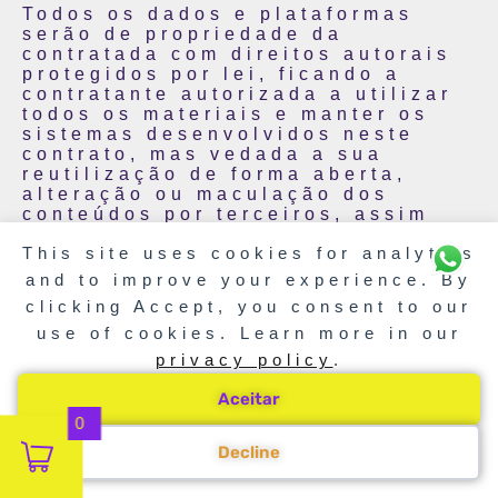
Todos os dados e plataformas
serão de propriedade da
contratada com direitos autorais
protegidos por lei, ficando a
contratante autorizada a utilizar
todos os materiais e manter os
sistemas desenvolvidos neste
contrato, mas vedada a sua
reutilização de forma aberta,
alteração ou maculação dos
conteúdos por terceiros, assim
como violação da assinatura
This site uses cookies for analytics
corporativa da contratada ou de
exclusão de seus créditos de
and to improve your experience. By
desenvolvimento e autoria de
clicking Accept, you consent to our
qualquer material desenvolvido,
use of cookies. Learn more in our
ficando a contratante autorizada
a reutilizar os materiais desde
privacy policy
.
que na forma original ao que
foram desenvolvidos e sem
Aceitar
nenhum tipo de violação de seus
0
direitos autorais.
Decline
Com o encerramento do contrato
fica resguardado à contratada a