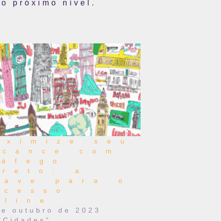
o próximo nível.
aximize seu
lcance com
ráfego
ireto: a
have para o
ucesso
nline
de outubro de 2023
"Cidades"