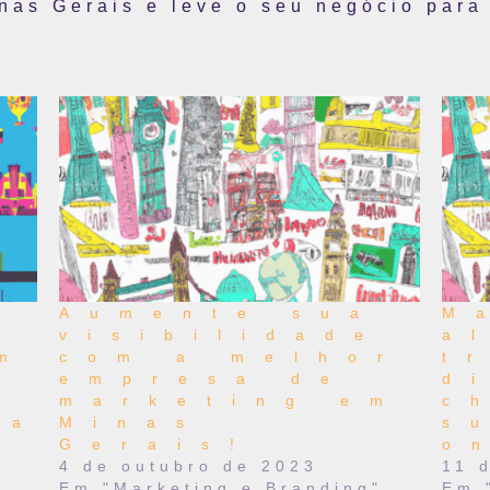
nas Gerais e leve o seu negócio para 
Aumente sua
M
o
visibilidade
a
m
com a melhor
t
empresa de
d
marketing em
c
da
Minas
s
Gerais!
o
4 de outubro de 2023
11 
Em "Marketing e Branding"
Em 