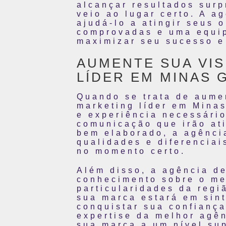
alcançar resultados sur
veio ao lugar certo. A a
ajudá-lo a atingir seus 
comprovadas e uma equip
maximizar seu sucesso e
AUMENTE SUA VIS
LÍDER EM MINAS 
Quando se trata de aume
marketing líder em Minas
e experiência necessário
comunicação que irão at
bem elaborado, a agênci
qualidades e diferenciai
no momento certo.
Além disso, a agência d
conhecimento sobre o me
particularidades da regi
sua marca estará em sin
conquistar sua confiança
expertise da melhor agên
sua marca a um nível sup