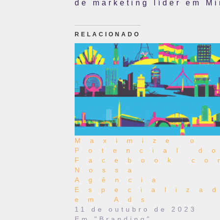
de marketing líder em Mi
RELACIONADO
Maximize o
Potencial d
Facebook co
Nossa
Agência
Especializa
em Ads
11 de outubro de 2023
Em "Branding"