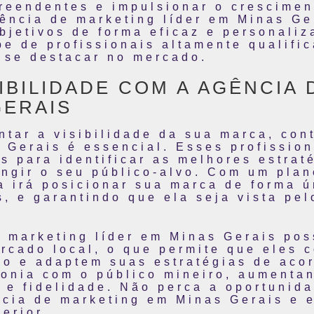
preendentes e impulsionar o crescimen
gência de marketing líder em Minas Ge
objetivos de forma eficaz e personali
e de profissionais altamente qualifi
 se destacar no mercado.
IBILIDADE COM A AGÊNCIA
GERAIS
ntar a visibilidade da sua marca, co
 Gerais é essencial. Esses profissio
s para identificar as melhores estrat
ingir o seu público-alvo. Com um plan
a irá posicionar sua marca de forma 
s, e garantindo que ela seja vista pe
e marketing líder em Minas Gerais po
rcado local, o que permite que eles
ão e adaptem suas estratégias de acor
tonia com o público mineiro, aumenta
 e fidelidade. Não perca a oportunida
cia de marketing em Minas Gerais e e
erior.