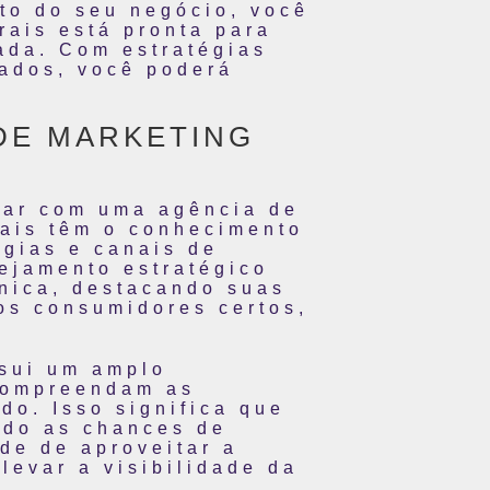
to do seu negócio, você
rais está pronta para
zada. Com estratégias
cados, você poderá
 DE MARKETING
ntar com uma agência de
nais têm o conhecimento
égias e canais de
ejamento estratégico
única, destacando suas
los consumidores certos,
ssui um amplo
 compreendam as
do. Isso significa que
ndo as chances de
de de aproveitar a
levar a visibilidade da