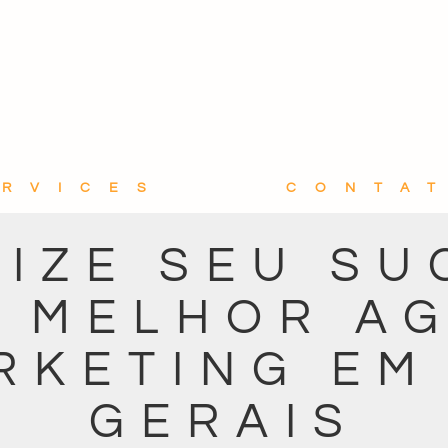
ERVICES
CONTA
MIZE SEU SU
 MELHOR A
RKETING EM
GERAIS