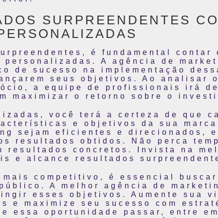
ADOS SURPREENDENTES CO
PERSONALIZADAS
surpreendentes, é fundamental contar
 personalizadas. A agência de market
ico de sucesso na implementação dess
nçarem seus objetivos. Ao analisar o
ócio, a equipe de profissionais irá d
m maximizar o retorno sobre o invest
lizadas, você terá a certeza de que c
acterísticas e objetivos da sua marca
ng sejam eficientes e direcionados, 
os resultados obtidos. Não perca tem
 resultados concretos. Invista na me
is e alcance resultados surpreendent
mais competitivo, é essencial buscar
 público. A melhor agência de marketi
tingir esses objetivos. Aumente sua v
es e maximize seu sucesso com estra
xe essa oportunidade passar, entre e