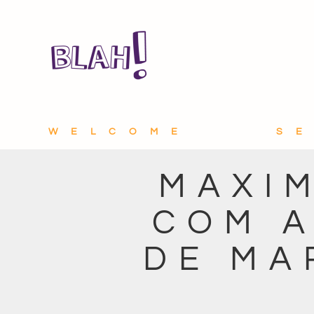
WELCOME
S
MAXI
COM A
DE MA