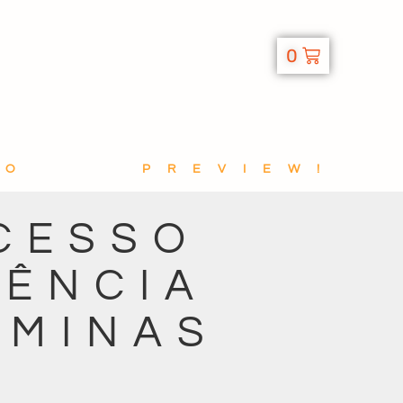
0
TO
PREVIEW!
CESSO
GÊNCIA
 MINAS