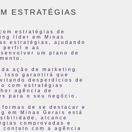
M ESTRATÉGIAS
 com estratégias de
ing líder em Minas
as estratégias, ajudando
 perfil e as
esenvolver um plano de
imento.
ada ação de marketing
. Isso garantirá que
evitando desperdícios de
po com estratégias
lhor agência de
es para o seu negócio.
 formas de se destacar e
ng em Minas Gerais está
isibilidade, alcance
tégias comprovadas e
m contato com a agência