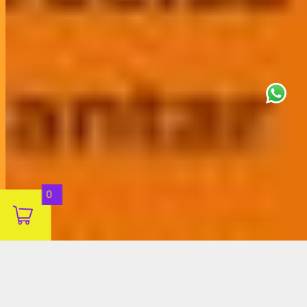
This site uses cookies for analytics
and to improve your experience. By
clicking Accept, you consent to our
use of cookies. Learn more in our
privacy policy
.
Aceitar
0
Decline