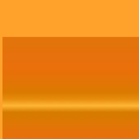
Growth Marketing
Assessoria completa de Growth Marketing,
abrangendo tráfego, mídias sociais,
comunicação, publicidade, site, CRM e branding.
Contratar Agora!