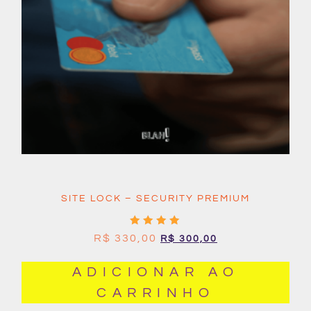
SITE LOCK – SECURITY PREMIUM
Avaliação
R$
330,00
R$
300,00
5.00
de 5
ADICIONAR AO
CARRINHO