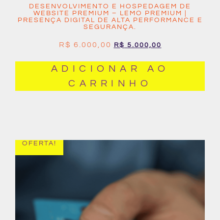
DESENVOLVIMENTO E HOSPEDAGEM DE
WEBSITE PREMIUM – LEMO PREMIUM |
PRESENÇA DIGITAL DE ALTA PERFORMANCE E
SEGURANÇA.
R$
6.000,00
R$
5.000,00
ADICIONAR AO
CARRINHO
OFERTA!