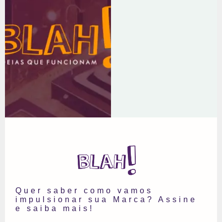
THA
MA
Quer saber como vamos
impulsionar sua Marca? Assine
e saiba mais!