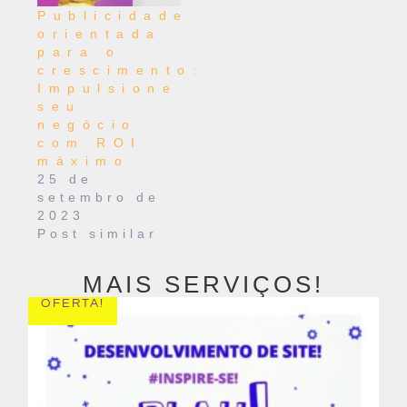
Publicidade
orientada
para o
crescimento:
Impulsione
seu
negócio
com ROI
máximo
25 de
setembro de
2023
Post similar
MAIS SERVIÇOS!
OFERTA!