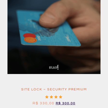
SITE LOCK – SECURITY PREMIUM
Avaliação
R$
330,00
R$
300,00
5.00
de 5