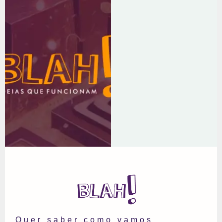
THA
MA
Quer saber como vamos