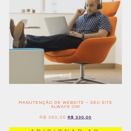
MANUTENÇÃO DE WEBSITE – SEU SITE
ALWAYS ON!
R$
360,00
R$
330,00