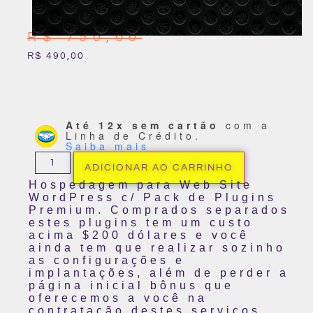
R$
750,00
R$
490,00
Até 12x sem cartão
com a
Linha de Crédito.
Saiba mais
ADICIONAR AO CARRINHO
Hospedagem para Web Site
WordPress c/ Pack de Plugins
Premium. Comprados separados
estes plugins tem um custo
acima $200 dólares e você
ainda tem que realizar sozinho
as configurações e
implantações, além de perder a
página inicial bônus que
oferecemos a você na
contratação destes serviços.