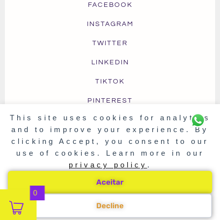
FACEBOOK
INSTAGRAM
TWITTER
LINKEDIN
TIKTOK
PINTEREST
This site uses cookies for analytics
and to improve your experience. By
clicking Accept, you consent to our
TERMS OF USE
PRIVACY & COOKIES
FAQ
use of cookies. Learn more in our
SHIPPING & DELIVERY
RETURNS & EXCHANGE
privacy policy
.
Aceitar
0
© 2025 Blah! Ideias Que Funcionam
Decline
. Todos os Direitos Reservados