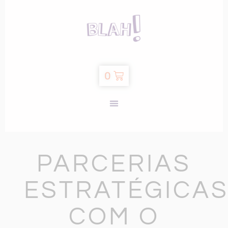
0
PARCERIAS
ESTRATÉGICA
COM O