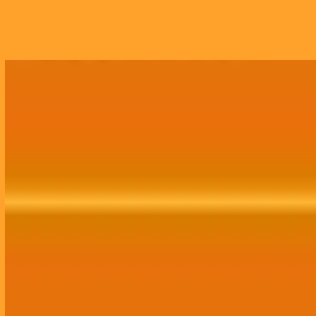
Web Site, CRM, E-commerce
Website completo integrado a redes sociais,
crm, e-commerce, entre outras possíveis
funcinalidades e recursos..
Contratar Agora!