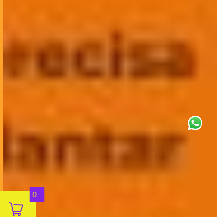
This site uses cookies for analytics
and to improve your experience. By
clicking Accept, you consent to our
use of cookies. Learn more in our
privacy policy
.
Aceitar
0
Decline