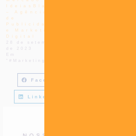
IdeiasBlah
– Agência
de
Publicidade
e Marketing
Digital
28 de setembro
de 2023
Em
"#MarketingTips"
Facebook
Twitter
LinkedIn
WhatsApp
NOSSOS SERVIÇOS