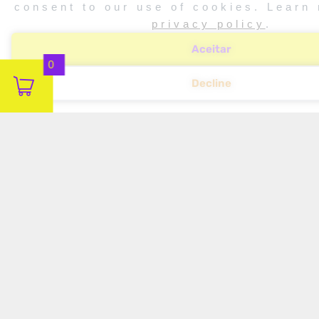
consent to our use of cookies. Learn 
privacy policy
.
Aceitar
0
Decline
IA ACELERA PRODUTIVIDADE, MAS
PROVOCA CORTES E
REESTRUTURAÇÕES NO TRABALHO
LEIA MAIS!