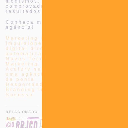
modismos, mas sim estratégias
comprovadas que trazem
resultados reais.
Conheça mais sobre nossa
agência!
Marketing Integrado Para Varejo:
Impulsione vendas com marketing
digital direto personalizado e
automatizado
Novas Tecnologias: VR e AR no
Marketing
Acelere seu sucesso online com
uma agência de marketing digital
de ponta
Despertando o Poder da Marca: O
Branding Impulsionando o
Sucesso
RELACIONADO