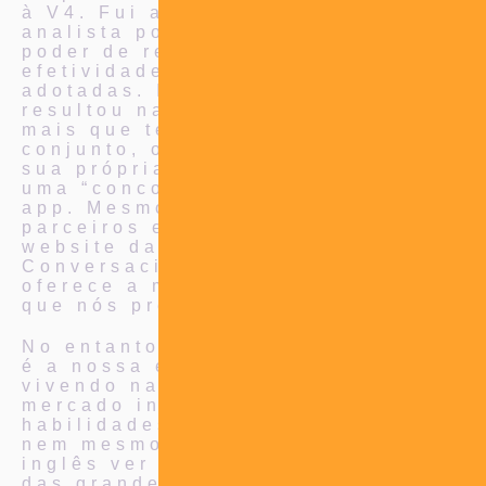
à V4. Fui atendido por um
analista pouco experiente e sem
poder de reação frente à não
efetividade das estratégias
adotadas. Infelizmente, isso
resultou na perda do cliente. Por
mais que tenhamos trabalhado em
conjunto, o cliente decidiu montar
sua própria equipe e se tornar
uma “concorrente” disfarçada de
app. Mesmo assim, continuamos
parceiros e desenvolvemos o
website da ToTalk Marketing
Conversacional, que também
oferece a maioria dos serviços
que nós prestamos.
No entanto, o que nos diferencia
é a nossa experiência de 10 anos
vivendo na pele o que é um
mercado interiorano. Temos
habilidades e diferenciais que
nem mesmo 500 escritórios para
inglês ver possuem. Ao contrário
das grandes agências infladas,