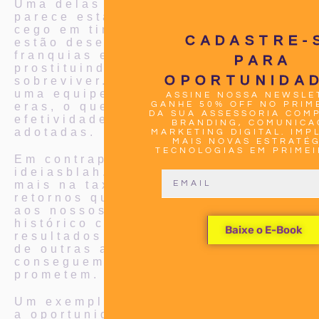
Uma delas é a V4 Company, que
parece estar mais perdida do que
cego em tiroteio. Em um momento,
CADASTRE-
estão desesperados para vender
franquias e, em outro, estão
PARA
prostituindo o mercado para
OPORTUNIDA
sobreviver. Além disso, possuem
uma equipe inchada nas novas
ASSINE NOSSA NEWSLE
GANHE 50% OFF NO PRIM
eras, o que compromete a
DA SUA ASSESSORIA COM
efetividade das estratégias
BRANDING, COMUNICA
adotadas.
MARKETING DIGITAL. IMP
MAIS NOVAS ESTRATÉG
TECNOLOGIAS EM PRIMEI
Em contrapartida, na
ideiasblah.com.br, confiamos
mais na taxa de sucesso e nos
retornos que já proporcionamos
aos nossos clientes. Temos um
histórico comprovado de
Baixe o E-Book
resultados positivos, ao contrário
de outras agências que não
conseguem entregar o que
prometem.
Um exemplo disso foi quando tive
a oportunidade de trabalhar junto