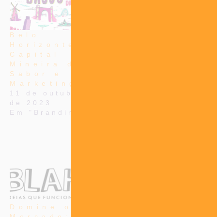
Belo
Desperte
Horizonte:
seu
Capital
potencial
Mineira de
de vendas
Sabor e
com
Marketing!
IdeiasBlah!
11 de outubro
Arrase no
de 2023
mercado!
Em "Branding"
1 de outubro
de 2023
Em
"#MarketingTips"
Domine o
Mercado: