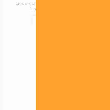
crm, e-commerce, entre outras possíveis
funcinalidades e recursos..
Contratar Agora!