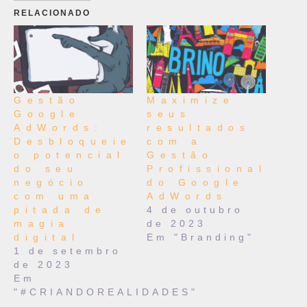
RELACIONADO
Gestão
Maximize
Google
seus
AdWords:
resultados
Desbloqueie
com a
o potencial
Gestão
do seu
Profissional
negócio
do Google
com uma
AdWords
pitada de
4 de outubro
magia
de 2023
digital
Em "Branding"
1 de setembro
de 2023
Em
"#CRIANDOREALIDADES"