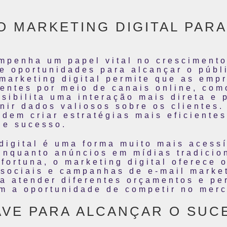
O MARKETING DIGITAL PAR
empenha um papel vital no cresciment
e oportunidades para alcançar o públi
 marketing digital permite que as em
entes por meio de canais online, como
ssibilita uma interação mais direta e
nir dados valiosos sobre os clientes
em criar estratégias mais eficientes
de sucesso.
digital é uma forma muito mais acess
nquanto anúncios em mídias tradicion
fortuna, o marketing digital oferece 
sociais e campanhas de e-mail market
a atender diferentes orçamentos e p
m a oportunidade de competir no mer
AVE PARA ALCANÇAR O SUC
L