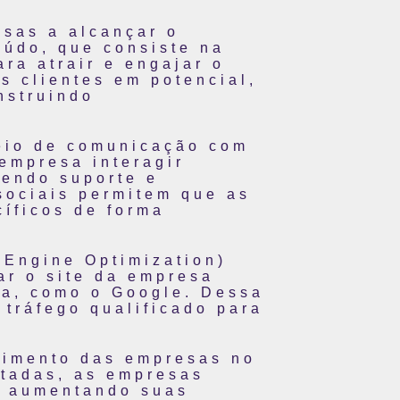
esas a alcançar o
eúdo, que consiste na
ra atrair e engajar o
os clientes em potencial,
nstruindo
meio de comunicação com
empresa interagir
cendo suporte e
sociais permitem que as
íficos de forma
 Engine Optimization)
ar o site da empresa
ca, como o Google. Dessa
 tráfego qualificado para
cimento das empresas no
utadas, as empresas
e, aumentando suas