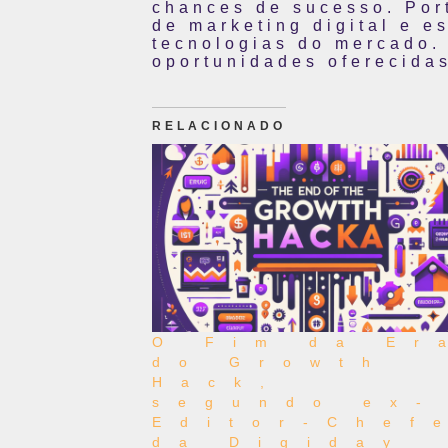
chances de sucesso. Por
de marketing digital e e
tecnologias do mercado.
oportunidades oferecidas
RELACIONADO
O Fim da Er
do Growth
Hack,
segundo ex-
Editor-Chef
da Digiday