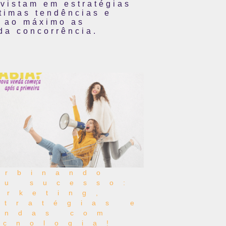
vistam em estratégias
ltimas tendências e
r ao máximo as
da concorrência.
urbinando
eu sucesso:
arketing,
stratégias e
endas com
ecnologia!