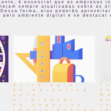
tanto, é essencial que as empresas in
stejam sempre atualizadas sobre as ú
 Dessa forma, elas poderão aproveita
 pelo ambiente digital e se destacar 
a
Estratégia
T
de marketing
s
para
M
otimização
e
e
de negócios:
v
impulsionando
t