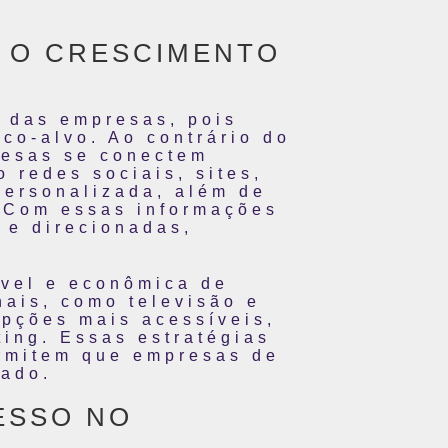
A O CRESCIMENTO
o das empresas, pois
co-alvo. Ao contrário do
presas se conectem
 redes sociais, sites,
 personalizada, além de
. Com essas informações
 e direcionadas,
ível e econômica de
ais, como televisão e
opções mais acessíveis,
ing. Essas estratégias
ermitem que empresas de
cado.
ESSO NO