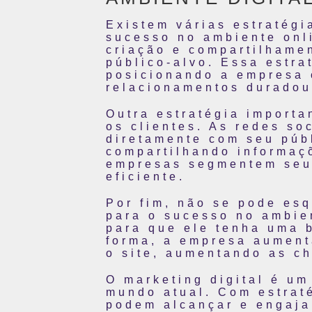
Existem várias estratégi
sucesso no ambiente onl
criação e compartilhamen
público-alvo. Essa estra
posicionando a empresa 
relacionamentos duradou
Outra estratégia import
os clientes. As redes so
diretamente com seu púb
compartilhando informaç
empresas segmentem seus
eficiente.
Por fim, não se pode es
para o sucesso no ambien
para que ele tenha uma 
forma, a empresa aumenta
o site, aumentando as c
O marketing digital é u
mundo atual. Com estrat
podem alcançar e engaja