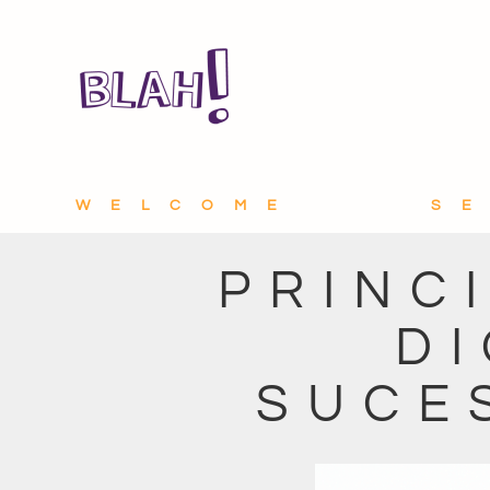
WELCOME
S
PRINC
DI
SUCE