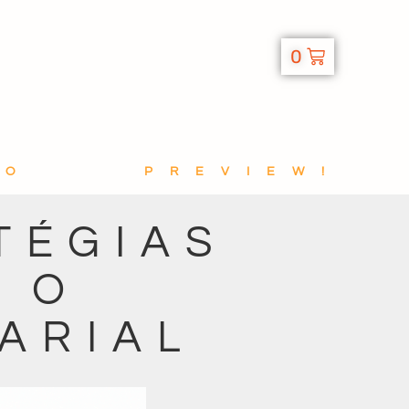
0
TO
PREVIEW!
TÉGIAS
A O
ARIAL