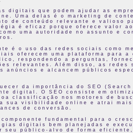
as digitais que podem ajudar as empr
ine. Uma delas é o marketing de cont
to de conteúdo relevante e valioso pa
tégia é eficaz porque oferece valor a
como uma autoridade no assunto e co
ros.
ante é o uso das redes sociais como 
ciais oferecem uma plataforma para a 
lico, respondendo a perguntas, forne
ões relevantes. Além disso, as redes 
 anúncios e alcancem públicos espec
quecer da importância do SEO (Search
te digital. O SEO consiste em otimiz
boa classificação nos motores de bus
 sua visibilidade online e atrai mais
hances de conversão.
m componente fundamental para o cres
égias digitais bem planejadas e exec
r seu público-alvo de forma eficient