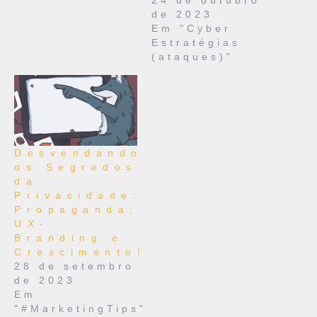
24 de outubro
de 2023
Em "Cyber
Estratégias
(ataques)"
Desvendando
os Segredos
da
Privacidade:
Propaganda,
UX-
Branding e
Crescimento!
28 de setembro
de 2023
Em
"#MarketingTips"