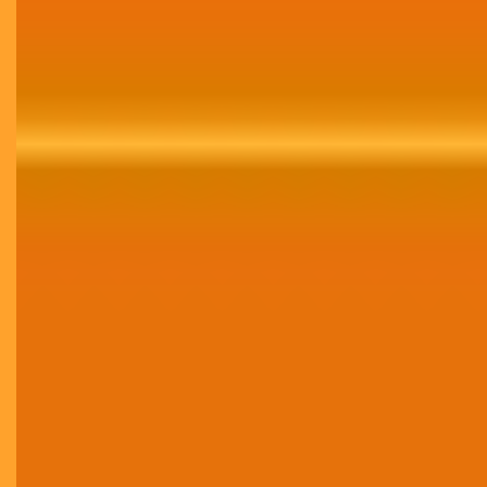
Contratar Agora!
Growth Marketing
Assessoria completa de Growth Marketing,
abrangendo tráfego, mídias sociais,
comunicação, publicidade, site, CRM e branding.