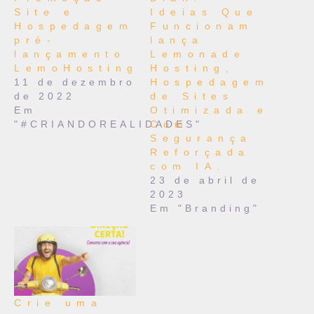
Site e
Ideias Que
Hospedagem
Funcionam
pré-
lança
lançamento
Lemonade
LemoHosting
Hosting,
11 de dezembro
Hospedagem
de 2022
de Sites
Em
Otimizada e
"#CRIANDOREALIDADES"
Com
Segurança
Reforçada
com IA.
23 de abril de
2023
Em "Branding"
Crie uma