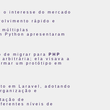
e o interesse do mercado
olvimento rápido e
 múltiplas
em Python apresentaram
L
o de migrar para
PHP
 arbitrária; ela visava a
ormar um protótipo em
ito em Laravel, adotando
organização e
tação de
ferentes níveis de