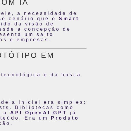
OM IA
 ele, a necessidade de
se cenário que o
Smart
ido da visão de
desde a concepção de
resenta um salto
ias e empresas.
OTÓTIPO EM
 tecnológica e da busca
ideia inicial era simples:
osts. Bibliotecas como
e a
API OpenAI GPT
já
onteúdo. Era um
Produto
ção.