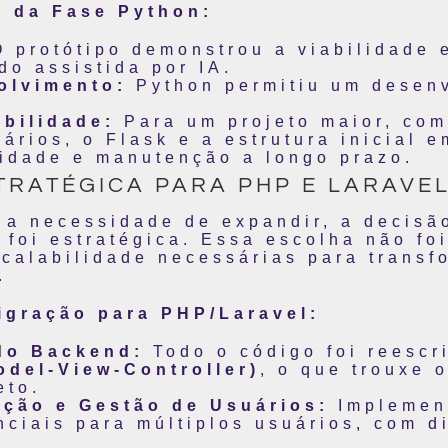
s da Fase Python:
 protótipo demonstrou a viabilidade 
do assistida por IA.
olvimento:
Python permitiu um desenv
bilidade:
Para um projeto maior, com
ários, o Flask e a estrutura inicial 
lidade e manutenção a longo prazo.
STRATÉGICA PARA PHP E LARAVE
a necessidade de expandir, a decisã
foi estratégica. Essa escolha não foi
calabilidade necessárias para transf
.
igração para PHP/Laravel:
do Backend:
Todo o código foi reescr
del-View-Controller)
, o que trouxe 
eto.
ação e Gestão de Usuários:
Implemen
ciais para múltiplos usuários, com di