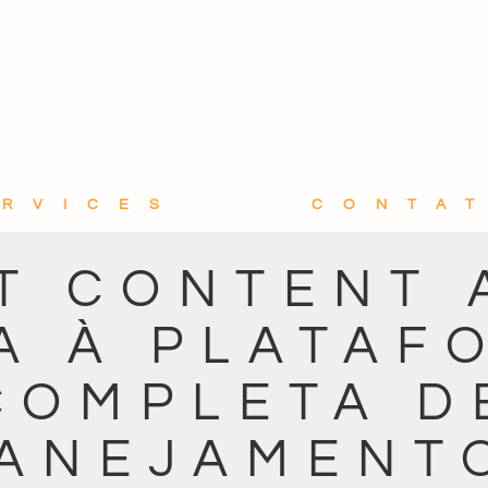
ERVICES
CONTA
T CONTENT A
IA À PLATAF
COMPLETA D
ANEJAMENT