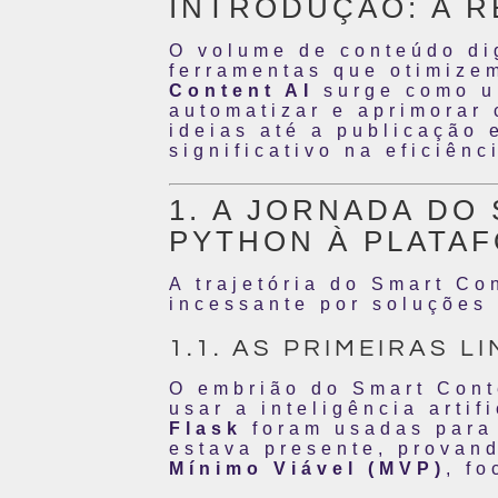
INTRODUÇÃO: A 
O volume de conteúdo di
ferramentas que otimize
Content AI
surge como um
automatizar e aprimorar
ideias até a publicação 
significativo na eficiên
1. A JORNADA DO
PYTHON À PLATA
A trajetória do Smart Co
incessante por soluções
1.1. AS PRIMEIRAS 
O embrião do Smart Cont
usar a inteligência artif
Flask
foram usadas para 
estava presente, provan
Mínimo Viável (MVP)
, f