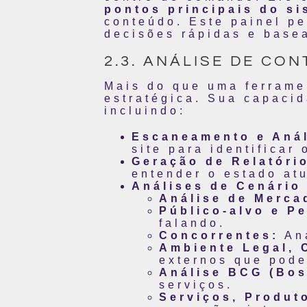
pontos principais do si
conteúdo. Este painel p
decisões rápidas e base
2.3. ANÁLISE DE CO
Mais do que uma ferrame
estratégica. Sua capaci
incluindo:
Escaneamento e Anál
site para identificar
Geração de Relatório
entender o estado atu
Análises de Cenário 
Análise de Merca
Público-alvo e P
falando.
Concorrentes:
Aná
Ambiente Legal, C
externos que pode
Análise BCG (Bos
serviços.
Serviços, Produt