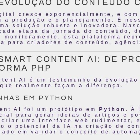
REVOLUÇÃO DO CONTEÚDO C
gital cresce exponencialmente, e com
m a produção e o planejamento. É nes
a solução robusta e inovadora. Nasc
 cada etapa da jornada do conteúdo, 
e monitoramento, esta plataforma rep
cia para criadores de conteúdo, agênc
 SMART CONTENT AI: DE PR
FORMA PHP
ntent AI é um testemunho da evolução
 que realmente façam a diferença.
LINHAS EM PYTHON
ent AI foi um protótipo em
Python
. A 
icial para gerar ideias de artigos e p
criar uma interface web rudimentar, 
do o potencial da IA na criação de c
ocado em validar o conceito de automa