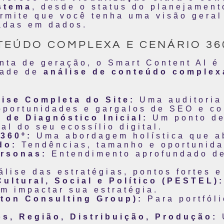
stema
, desde o status do planejament
ermite que você tenha uma visão geral
adas em dados.
NTEÚDO COMPLEXA E CENÁRIO 36
nta de geração, o Smart Content AI é 
dade de
análise de conteúdo complex
ise Completa do Site:
Uma auditoria 
 oportunidades e gargalos de SEO e c
 de Diagnóstico Inicial:
Um ponto de 
al do seu ecossílio digital.
360º:
Uma abordagem holística que a
do:
Tendências, tamanho e oportunida
ersonas:
Entendimento aprofundado de
lise das estratégias, pontos fortes e
ultural, Social e Político (PESTEL):
m impactar sua estratégia.
ton Consulting Group):
Para portfóli
os, Região, Distribuição, Produção: