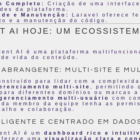
vo Completo:
Criação de uma interface
ades da plataforma.
ade e Manutenção:
Laravel oferece f
nto e a manutenção do código.
T AI HOJE: UM ECOSSISTE
ent AI é uma plataforma multifunciona
 de vida do conteúdo.
 ABRANGENTE: MULTI-SITE E MU
onstruído para lidar com a complexida
erenciamento multi-site
, permitindo 
para diferentes domínios ou marcas a
gerenciamento multi-usuário
com con
ada membro da equipe tenha as permi
balho e colaboração.
ELIGENTE E CENTRADO EM DADO
ent AI é um
dashboard rico e intuiti
 oferece uma
visualização clara e co