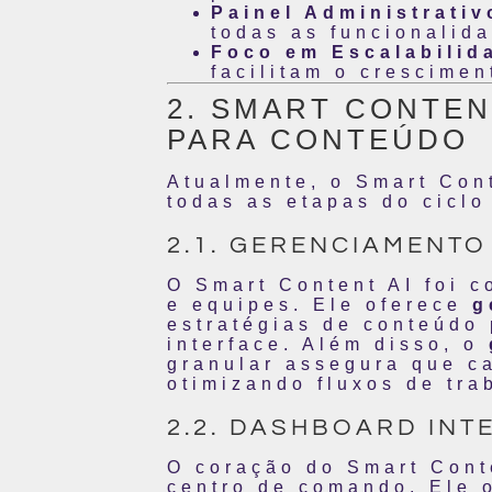
Painel Administrati
todas as funcionalid
Foco em Escalabilid
facilitam o crescime
2. SMART CONTEN
PARA CONTEÚDO
Atualmente, o Smart Cont
todas as etapas do ciclo
2.1. GERENCIAMENTO
O Smart Content AI foi c
e equipes. Ele oferece
g
estratégias de conteúdo 
interface. Além disso, o
granular assegura que c
otimizando fluxos de tra
2.2. DASHBOARD INT
O coração do Smart Cont
centro de comando. Ele