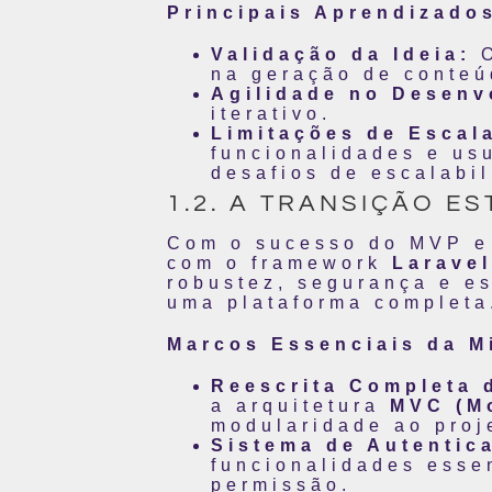
Principais Aprendizado
Validação da Ideia:
O
na geração de conteú
Agilidade no Desenv
iterativo.
Limitações de Escala
funcionalidades e usu
desafios de escalabi
1.2. A TRANSIÇÃO E
Com o sucesso do MVP e 
com o framework
Laravel
robustez, segurança e es
uma plataforma completa
Marcos Essenciais da M
Reescrita Completa 
a arquitetura
MVC (Mo
modularidade ao proj
Sistema de Autentic
funcionalidades essen
permissão.