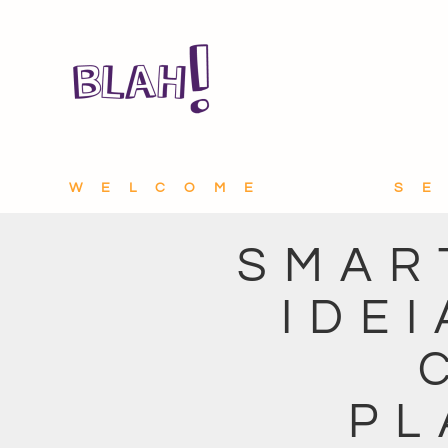
WELCOME
S
SMAR
IDE
PL