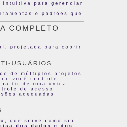
 intuitiva para gerenciar
erramentas e padrões que
MA COMPLETO
l, projetada para cobrir
LTI-USUÁRIOS
de de múltiplos projetos
que você controle
 partir de uma única
trole de acesso
ssões adequadas,
S
vo
, que serve como seu
ncisa dos dados e dos