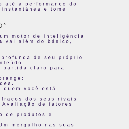
o até a performance do
 instantânea e tome
0º
um motor de inteligência
a
vai além do básico,
profunda de seu próprio
onteúdo.
partida claro para
brange:
des.
 quem você está
 fracos dos seus rivais.
Avaliação de fatores
o de produtos e
Um mergulho nas suas