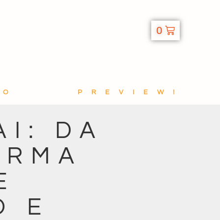
0
TO
PREVIEW!
I: DA
ORMA
E
O E