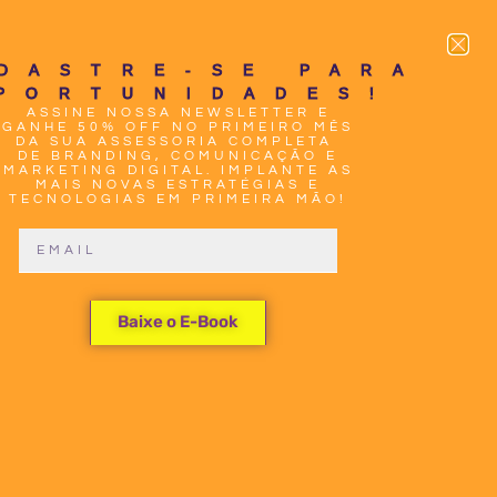
0
DASTRE-SE PARA
PORTUNIDADES!
ASSINE NOSSA NEWSLETTER E
GANHE 50% OFF NO PRIMEIRO MÊS
DA SUA ASSESSORIA COMPLETA
DE BRANDING, COMUNICAÇÃO E
MARKETING DIGITAL. IMPLANTE AS
MAIS NOVAS ESTRATÉGIAS E
TECNOLOGIAS EM PRIMEIRA MÃO!
TO
PREVIEW!
ITOS AUTORAIS DOS
Baixe o E-Book