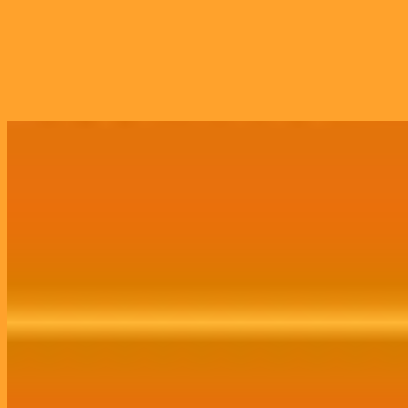
Growth Marketing
Assessoria completa de Growth Marketing,
abrangendo tráfego, mídias sociais,
comunicação, publicidade, site, CRM e branding.
Contratar Agora!