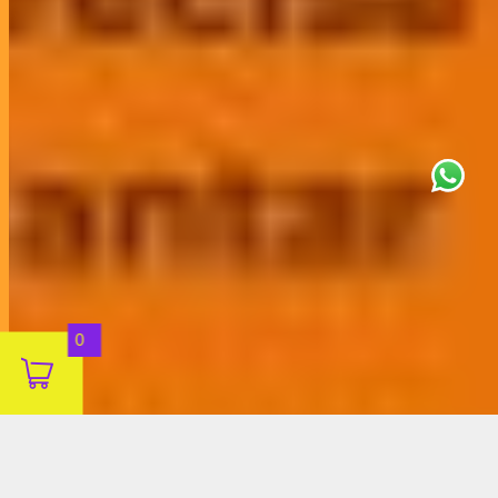
This site uses cookies for analytics
and to improve your experience. By
clicking Accept, you consent to our
use of cookies. Learn more in our
privacy policy
.
Aceitar
0
Decline