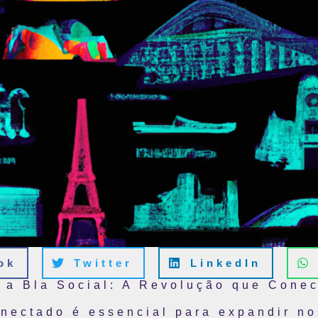
ok
Twitter
LinkedIn
 a Bla Social: A Revolução que Cone
onectado é essencial para expandir n