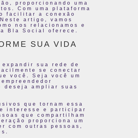
ução, proporcionando uma
atos. Com uma plataforma
o facilitar a conexão
 Neste artigo, vamos
como nos relacionamos e
a Bla Social oferece.
ORME SUA VIDA
 expandir sua rede de
facilmente se conectar
ue você. Seja você um
m empreendedor
e deseja ampliar suas
usivos que tornam essa
e interesse e participar
essoas que compartilham
teração proporciona um
er com outras pessoas,
es.