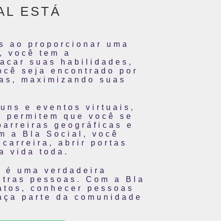
AL ESTÁ
s ao proporcionar uma
, você tem a
tacar suas habilidades,
ocê seja encontrado por
cas, maximizando suas
uns e eventos virtuais,
as permitem que você se
barreiras geográficas e
m a Bla Social, você
carreira, abrir portas
a vida toda.
a é uma verdadeira
utras pessoas. Com a Bla
atos, conhecer pessoas
faça parte da comunidade