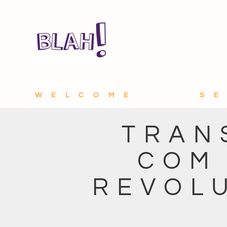
WELCOME
S
TRAN
COM 
REVOL