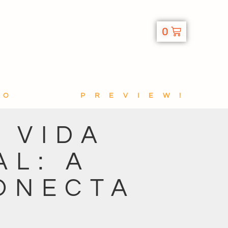
0
TO
PREVIEW!
 VIDA
AL: A
ONECTA