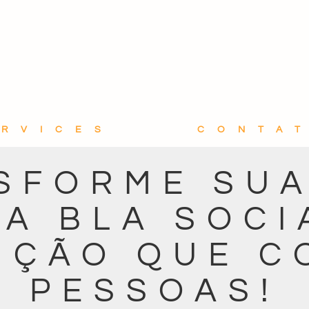
ERVICES
CONTA
SFORME SUA
A BLA SOCI
UÇÃO QUE C
PESSOAS!