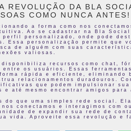
 REVOLUÇÃO DA BLA SOCI
SOAS COMO NUNCA ANTES!
ucionando a forma como nos conectamo
tuitiva. Ao se cadastrar na Bla Social
 perfil personalizado, onde pode des
es. Essa personalização permite que v
sca de alguém com suas característi
nexões valiosas.
 disponibiliza recursos como chat, fór
o entre os usuários. Essas ferrament
orma rápida e eficiente, eliminando 
strua relacionamentos duradouros. Co
ificativas que podem impulsionar sua 
s e até mesmo encontrar amigos para 
s do que uma simples rede social. El
 nos conectamos e interagimos com o
tunidade de expandir sua rede de cont
sua vida. Aproveite essa revolução e 