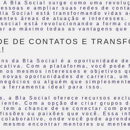
s. A Bla Social surge como uma revol
pessoas e ampliar suas redes de cont
 Bla Social está transformando vidas a
rentes áreas de atuação e interesses.
 social está revolucionando a forma 
ar ao máximo todas as vantagens que 
DE DE CONTATOS E TRANSF
!
ns da Bla Social é a oportunidade de
icativa. Com a plataforma, você pode 
 os mesmos interesses e objetivos q
e novas oportunidades de carreira, u
 negócios ou alguém que simplesment
 a ferramenta ideal para isso.
s, a Bla Social oferece recursos excl
ciente. Com a opção de criar grupos d
cê tem a chance de se conectar com p
fissões ou paixões que você. Essa in
 colaborativo, onde você pode aprend
té mesmo encontrar mentores ou mente