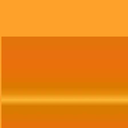
Growth Marketing
Assessoria completa de Growth Marketing,
abrangendo tráfego, mídias sociais,
comunicação, publicidade, site, CRM e branding.
Contratar Agora!