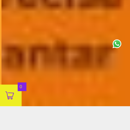
This site uses cookies for analytics
and to improve your experience. By
clicking Accept, you consent to our
use of cookies. Learn more in our
privacy policy
.
Aceitar
0
Decline