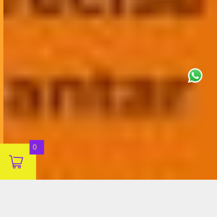
This site uses cookies for analytics
and to improve your experience. By
clicking Accept, you consent to our
use of cookies. Learn more in our
privacy policy
.
Aceitar
0
Decline