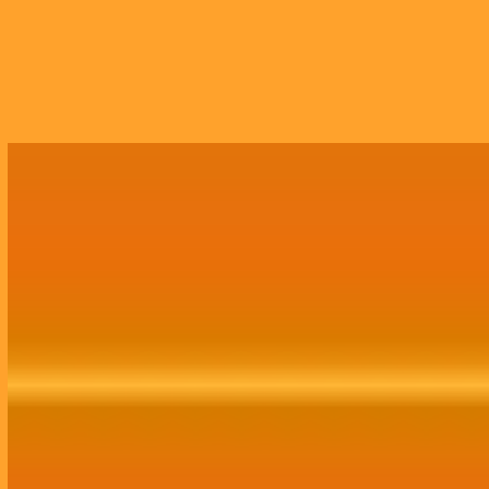
Growth Marketing
Assessoria completa de Growth Marketing,
abrangendo tráfego, mídias sociais,
comunicação, publicidade, site, CRM e branding.
Contratar Agora!