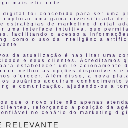
go mais eficiente.
 digital foi concebido para ser uma pl
 explorar uma gama diversificada de 
e estratégias de marketing digital a
r uma interface intuitiva, que permit
es, facilitando o acesso a informaçõe
ng, como o uso da inteligência artific
vante.
vos da atualização é habilitar uma c
cidade e seus clientes. Acreditamos q
 para estabelecer um relacionamento 
nder melhor as opções disponíveis e 
os oferecer. Além disso, a nova plat
e os usuários adquiram conhecimento s
ng e comunicação, ajudando-os a tom
os que o novo site não apenas atend
clientes, reforçando a posição da agê
onfiável no cenário do marketing digi
E RELEVANTE