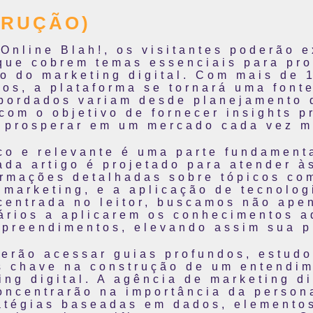
TRUÇÃO)
Online Blah!, os visitantes poderão 
que cobrem temas essenciais para pro
 do marketing digital. Com mais de 1
os, a plataforma se tornará uma fonte
bordados variam desde planejamento 
com o objetivo de fornecer insights p
a prosperar em um mercado cada vez m
co e relevante é uma parte fundament
ada artigo é projetado para atender 
ormações detalhadas sobre tópicos co
no marketing, e a aplicação de tecnolo
entrada no leitor, buscamos não ape
ários a aplicarem os conhecimentos a
preendimentos, elevando assim sua p
derão acessar guias profundos, estud
s chave na construção de um entendim
ng digital. A agência de marketing di
ncentrarão na importância da person
atégias baseadas em dados, elemento