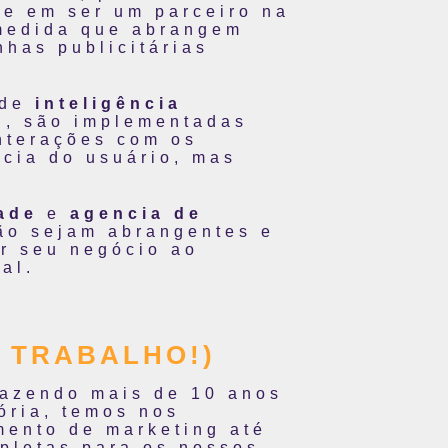
e em ser um parceiro na
 medida que abrangem
has publicitárias
 de
inteligência
g
, são implementadas
nterações com os
cia do usuário, mas
ade
e
agencia de
ão sejam abrangentes e
ar seu negócio ao
al.
 TRABALHO!)
trazendo mais de 10 anos
ória, temos nos
mento de marketing até
pletas para os nossos