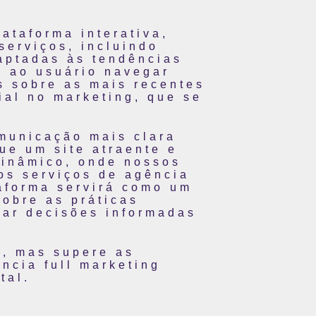
ataforma interativa,
serviços, incluindo
daptadas às tendências
a ao usuário navegar
s sobre as mais recentes
ial no marketing, que se
omunicação mais clara
ue um site atraente e
dinâmico, onde nossos
os serviços de agência
aforma servirá como um
obre as práticas
ar decisões informadas
a, mas supere as
ncia full marketing
tal.