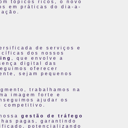
om tópicos ricos, o novo
os em práticas do dia-a-
vação.
ersificada de serviços e
ecíficas dos nossos
ting
, que envolve a
sença digital das
seguimos oferecer
iente, sejam pequenos
egmento, trabalhamos na
ma imagem forte e
onseguimos ajudar os
 competitivo.
 nossa
gestão de tráfego
nhas pagas, garantindo
ificado, potencializando