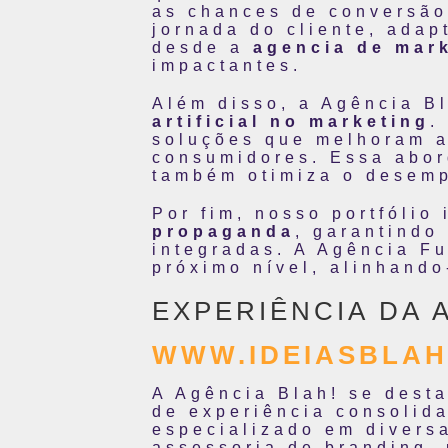
as chances de conversã
jornada do cliente, ada
desde a
agencia de mark
impactantes.
Além disso, a Agência B
artificial no marketing
.
soluções que melhoram a
consumidores. Essa abor
também otimiza o desem
Por fim, nosso portfólio
propaganda
, garantindo
integradas. A Agência Fu
próximo nível, alinhand
EXPERIÊNCIA DA 
WWW.IDEIASBLAH
A Agência Blah! se desta
de experiência consolida
especializado em divers
assessoria de branding,