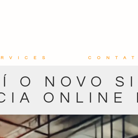
ERVICES
CONTA
Í O NOVO S
CIA ONLINE 