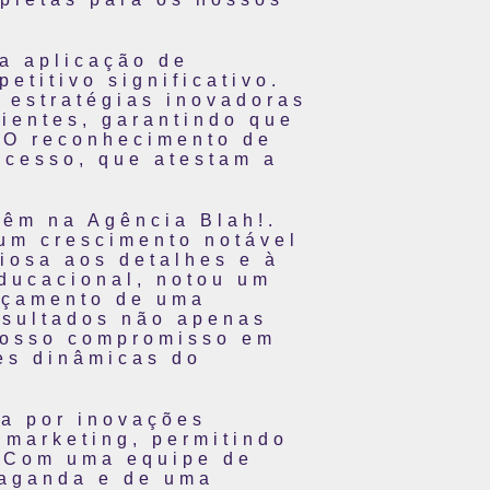
a aplicação de
etitivo significativo.
 estratégias inovadoras
lientes, garantindo que
. O reconhecimento de
ucesso, que atestam a
têm na Agência Blah!.
um crescimento notável
iosa aos detalhes e à
educacional, notou um
ançamento de uma
esultados não apenas
nosso compromisso em
es dinâmicas do
da por inovações
 marketing, permitindo
. Com uma equipe de
paganda e de uma