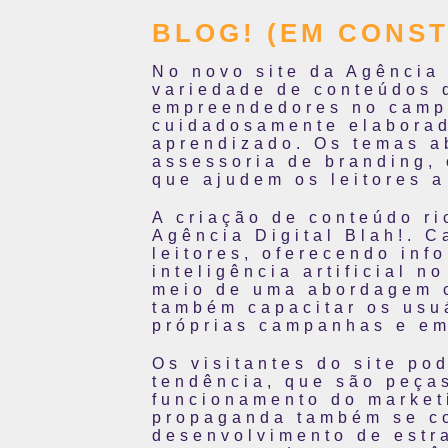
BLOG! (EM CONS
No novo site da Agência 
variedade de conteúdos 
empreendedores no campo
cuidadosamente elaborad
aprendizado. Os temas a
assessoria de branding, 
que ajudem os leitores 
A criação de conteúdo ri
Agência Digital Blah!. C
leitores, oferecendo inf
inteligência artificial 
meio de uma abordagem c
também capacitar os usu
próprias campanhas e em
Os visitantes do site po
tendência, que são peça
funcionamento do marketi
propaganda também se co
desenvolvimento de estr