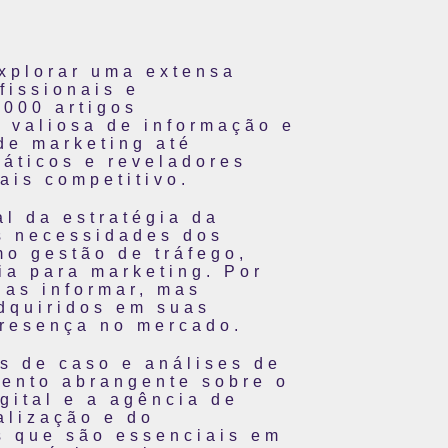
explorar uma extensa
fissionais e
000 artigos
 valiosa de informação e
de marketing até
ráticos e reveladores
ais competitivo.
al da estratégia da
às necessidades dos
mo gestão de tráfego,
gia para marketing. Por
nas informar, mas
dquiridos em suas
resença no mercado.
os de caso e análises de
ento abrangente sobre o
gital e a agência de
alização e do
s que são essenciais em