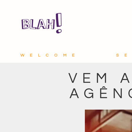
WELCOME
S
VEM A
AGÊN