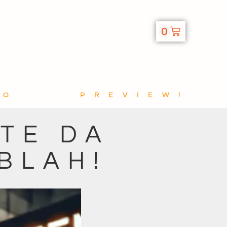
0
TO
PREVIEW!
ITE DA
BLAH!