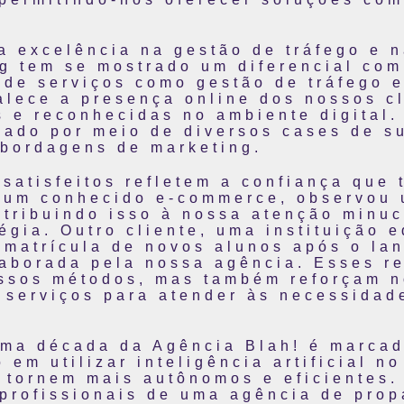
 excelência na gestão de tráfego e n
g tem se mostrado um diferencial comp
 de serviços como gestão de tráfego e
talece a presença online dos nossos c
s e reconhecidas no ambiente digital
iado por meio de diversos cases de s
abordagens de marketing.
satisfeitos refletem a confiança que 
 um conhecido e-commerce, observou 
atribuindo isso à nossa atenção minuc
égia. Outro cliente, uma instituição 
a matrícula de novos alunos após o l
laborada pela nossa agência. Esses r
ossos métodos, mas também reforçam 
s serviços para atender às necessidad
 uma década da Agência Blah! é marca
em utilizar inteligência artificial no
 tornem mais autônomos e eficientes
i profissionais de uma agência de pro