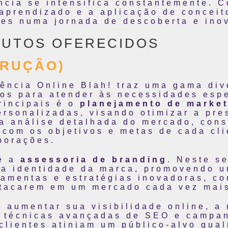
cia se intensifica constantemente. C
o aprendizado e a aplicação de conceit
res numa jornada de descoberta e ino
DUTOS OFERECIDOS
TRUÇÃO)
gência Online Blah! traz uma gama div
dos para atender às necessidades esp
rincipais é o
planejamento de marke
ersonalizadas, visando otimizar a pre
a análise detalhada do mercado, con
 com os objetivos e metas de cada cl
porações.
 é a
assessoria de branding
. Neste s
da identidade da marca, promovendo u
ramentas e estratégias inovadoras, c
stacarem em um mercado cada vez mais
 aumentar sua visibilidade online, a
s técnicas avançadas de SEO e campa
clientes atinjam um público-alvo qual