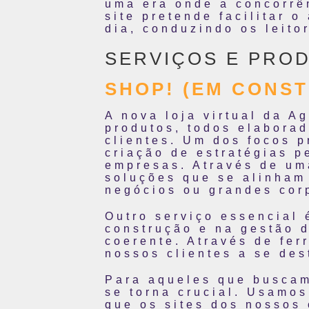
uma era onde a concorrên
site pretende facilitar 
dia, conduzindo os leito
SERVIÇOS E PRO
SHOP! (EM CONS
A nova loja virtual da A
produtos, todos elabora
clientes. Um dos focos p
criação de estratégias p
empresas. Através de um
soluções que se alinham
negócios ou grandes cor
Outro serviço essencial
construção e na gestão 
coerente. Através de fer
nossos clientes a se de
Para aqueles que buscam
se torna crucial. Usamo
que os sites dos nossos 