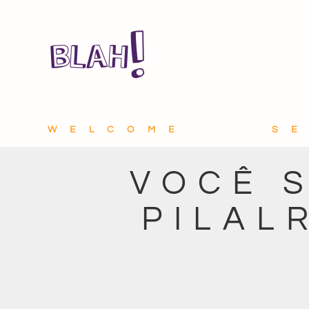
WELCOME
S
VOCÊ 
PILAL