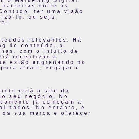
m o Marketing Digital.
 barreiras entre as
Contudo, ter uma visão
lizá-lo, ou seja,
tal.
onteúdos relevantes. Há
ng de conteúdo, a
has, com o intuito de
rá incentivar a
ue estão engrenando no
para atrair, engajar e
unto está o site da
 do seu negócio.
No
ticamente já começam a
alizados. No entanto, é
 da sua marca e oferecer