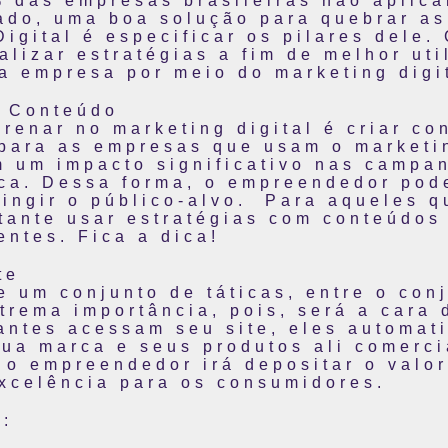
 das empresas brasileiras não aplica
ado, uma boa solução para quebrar as
igital é especificar os pilares dele.
alizar estratégias a fim de melhor uti
a empresa por meio do marketing digi
e Conteúdo
grenar no marketing digital é criar c
para as empresas que usam o marketi
m um impacto significativo nas campan
rca.
Dessa forma, o empreendedor pode
ingir o público-alvo.
Para aqueles q
rtante usar estratégias com conteúdos 
entes. Fica a dica!
te
 um conjunto de táticas, entre o conj
trema importância, pois, será a cara
antes acessam seu site, eles automa
ua marca e seus produtos ali comerci
 o empreendedor irá depositar o valor
excelência para os consumidores.
e: