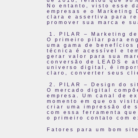
de 2018, relatou que 98%
No entanto, visto esse d
empresas e o Marketing D
clara e assertiva para re
promover sua marca e su
PILAR – Marketing d
O primeiro pilar para en
uma gama de benefícios 
técnica é acessível e te
gerar valor para sua ma
conversão de LEADS e at
universo digital, é impo
claro, converter seus cli
PILAR – Design do si
O mercado digital compõe
empresa. Um canal de ex
momento em que os visit
criar uma impressão de s
com essa ferramenta que
o primeiro contato com 
Fatores para um bom sit