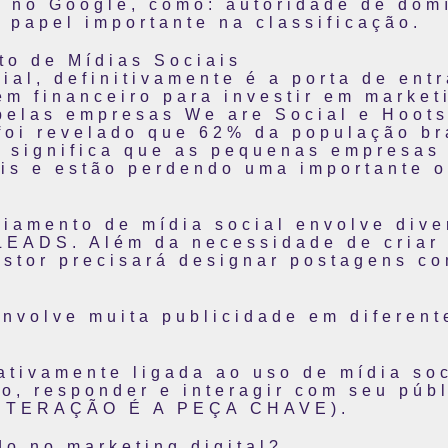
 no Google, como: autoridade de domí
apel importante na classificação.
o de Mídias Sociais
ial, definitivamente é a porta de ent
m financeiro para investir em market
elas empresas We are Social e Hootsui
foi revelado que 62% da população bra
 significa que as pequenas empresas
ais e estão perdendo uma importante 
iamento de mídia social envolve dive
LEADS. Além da necessidade de criar 
estor precisará designar postagens c
envolve muita publicidade em diferen
.
ativamente ligada ao uso de mídia soc
to, responder e interagir com seu púb
 INTERAÇÃO É A PEÇA CHAVE).
do no marketing digital?