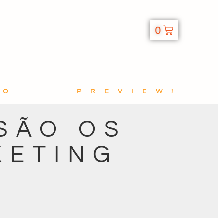
0
TO
PREVIEW!
SÃO OS
KETING