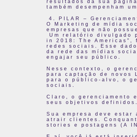
resultados da sua página
também desempenham um p
PILAR – Gerenciament
O Marketing de mídia soc
empresas que não possue
Um relatório divulgado p
in 2018: The Americas”, 
redes sociais.
Esse dado
da rede das mídias soci
engajar seu público.
Nesse contexto, o gerenc
para captação de novos 
para o público-alvo, o g
sociais.
Claro, o gerenciamento 
seus objetivos definidos
Sua empresa deve estar 
atrair clientes. Conquan
stories e postagens (A
E aí, você já está inseri