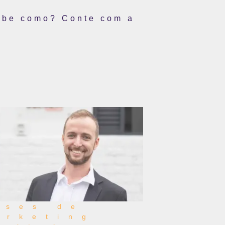
sabe como? Conte com a
ases de
arketing