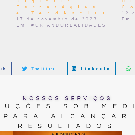
Digital:
D
m
Estratégias
C
A
e Tendências
12 
17 de novembro de 2023
Em 
Em "#CRIANDOREALIDADES"
ok
Twitter
LinkedIn
NOSSOS SERVIÇOS
LUÇÕES SOB MED
PARA ALCANÇAR
RESULTADOS