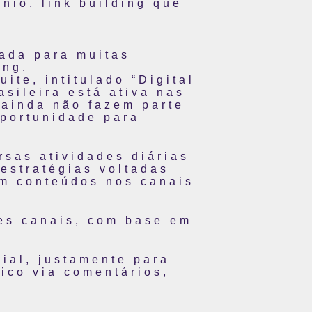
nio, link building que
rada para muitas
ing.
te, intitulado “Digital
sileira está ativa nas
 ainda não fazem parte
oportunidade para
rsas atividades diárias
estratégias voltadas
om conteúdos nos canais
tes canais, com base em
ial, justamente para
lico via comentários,