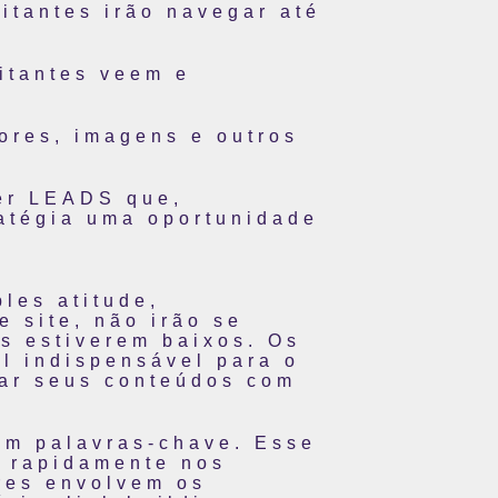
itantes irão navegar até
itantes veem e
cores, imagens e outros
ver LEADS que,
ratégia uma oportunidade
les atitude,
 site, não irão se
as estiverem baixos.
Os
el indispensável para o
nar seus conteúdos com
om palavras-chave. Esse
m rapidamente nos
ores envolvem os