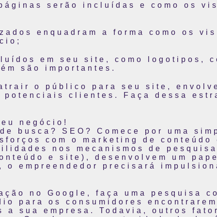
páginas serão incluídas e como os vis
izados enquadram a forma como os vis
cio;
luídos em seu site, como logotipos, 
ém são importantes.
 atrair o público para seu site, envol
 potenciais clientes. Faça dessa est
seu negócio!
 de busca? SEO? Comece por uma simp
sforços com o marketing de conteúdo e
ibilidades nos mecanismos de pesquis
conteúdo e site), desenvolvem um pap
, o empreendedor precisará impulsio
zação no Google, faça uma pesquisa c
dio para os consumidores encontrare
s a sua empresa.
Todavia, outros fat