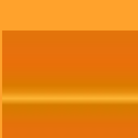
Growth Marketing
Assessoria completa de Growth Marketing,
abrangendo tráfego, mídias sociais,
comunicação, publicidade, site, CRM e branding.
Contratar Agora!