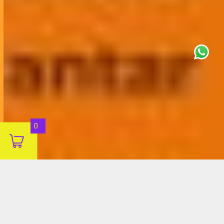
This site uses cookies for analytics
and to improve your experience. By
clicking Accept, you consent to our
use of cookies. Learn more in our
privacy policy
.
Aceitar
0
Decline