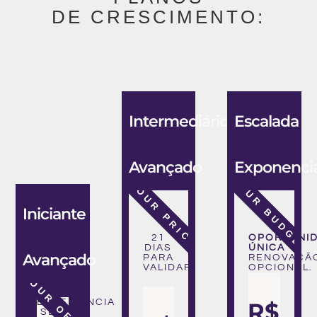
DE CRESCIMENTO:
Intermediário
Escalada
Avançado
Exponencia
YOUR BUDGET
YOUR PRICE
Iniciante
21
OPORTUNI
DIAS
ÚNICA
Avançado
PARA
RENOVAÇÃ
VALIDAR!
OPCIONAL.
YOUR OFFER
EXPERIÊNCIA
R$
SEM