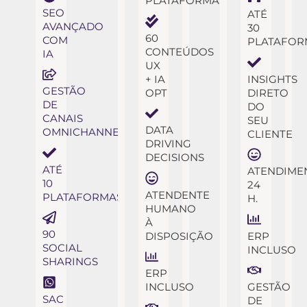
PLATAFORMAS
SEO
ATÉ
AVANÇADO
30
60
COM
PLATAFOR
CONTEÚDOS
IA
UX
+ IA
INSIGHTS
GESTÃO
OPT
DIRETO
DE
DO
CANAIS
SEU
DATA
OMNICHANNEL
CLIENTE
DRIVING
DECISIONS
ATÉ
ATENDIME
10
24
ATENDENTE
PLATAFORMAS
H.
HUMANO
À
90
DISPOSIÇÃO
ERP
SOCIAL
INCLUSO
SHARINGS
ERP
INCLUSO
GESTÃO
SAC
DE