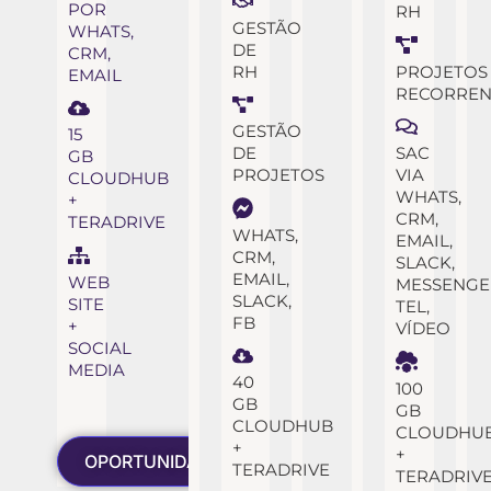
POR
RH
GESTÃO
WHATS,
DE
CRM,
RH
PROJETOS
EMAIL
RECORREN
GESTÃO
15
DE
SAC
GB
PROJETOS
VIA
CLOUDHUB
WHATS,
+
CRM,
TERADRIVE
WHATS,
EMAIL,
CRM,
SLACK,
EMAIL,
WEB
MESSENGE
SLACK,
SITE
TEL,
FB
+
VÍDEO
SOCIAL
MEDIA
40
100
GB
GB
CLOUDHUB
CLOUDHU
+
+
OPORTUNIDADE!
TERADRIVE
TERADRIV