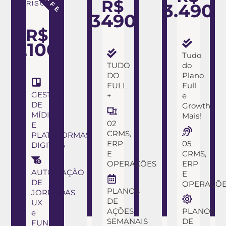
R$
3.490
RISCOS
3490
R$
2100
Tudo
TUDO
do
DO
Plano
FULL
Full
GESTÃO
+
e
DE
Growth,
MÍDIAS
Mais!
02
E
CRMS,
PLATAFORMAS
ERP
05
DIGITAIS
E
CRMS,
OPERAÇÕES
ERP
AUTOMAÇÃO
E
DE
OPERAÇÕ
PLANOS
JORNADAS
DE
UX
AÇÕES
PLANOS
e
SEMANAIS
DE
FUNIL