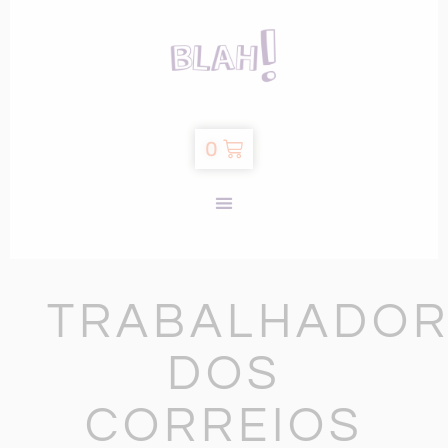
0
TRABALHADOR
DOS
CORREIOS